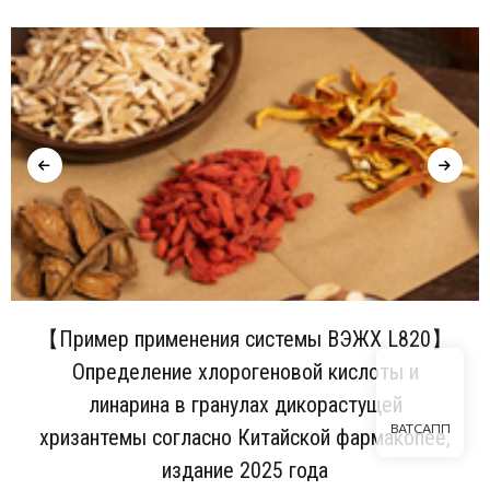
【Пример применения системы ВЭЖХ L820】
Определение хлорогеновой кислоты и
линарина в гранулах дикорастущей
ВАТСАПП
хризантемы согласно Китайской фармакопее,
издание 2025 года