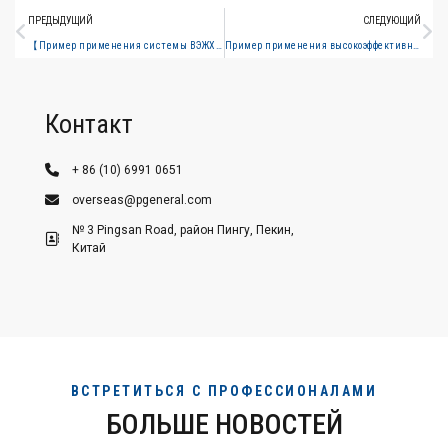
ПРЕДЫДУЩИЙ
СЛЕДУЮЩИЙ
【Пример применения системы ВЭЖХ L820】Определение хлорогеновой кислоты и линарина в гранулах дикорастущей хризантемы согласно Китайской фармакопее, издание 2025 года
Пример применения высокоэффективного жидкостного хроматографа L820 для определения содержания цветков жимолости в смеси Шуанцзиньлянь согласно Китайской фармакопее 2025 года.
Контакт
+ 86 (10) 6991 0651
overseas@pgeneral.com
№ 3 Pingsan Road, район Пингу, Пекин,
Китай
ВСТРЕТИТЬСЯ С ПРОФЕССИОНАЛАМИ
БОЛЬШЕ НОВОСТЕЙ