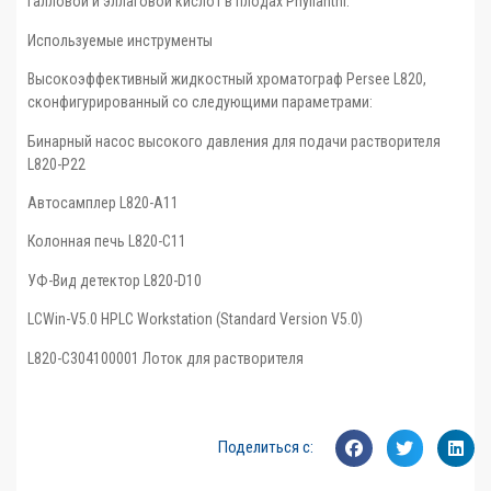
галловой и эллаговой кислот в плодах Phyllanthi.
Используемые инструменты
Высокоэффективный жидкостный хроматограф Persee L820,
сконфигурированный со следующими параметрами:
Бинарный насос высокого давления для подачи растворителя
L820-P22
Автосамплер L820-A11
Колонная печь L820-C11
УФ-Вид детектор L820-D10
LCWin-V5.0 HPLC Workstation (Standard Version V5.0)
L820-C304100001 Лоток для растворителя
Поделиться с: