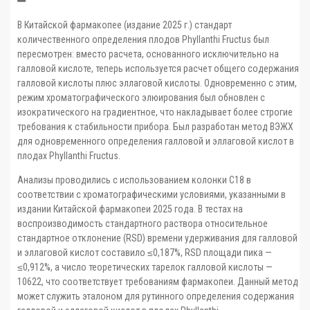
В Китайской фармакопее (издание 2025 г.) стандарт
количественного определения плодов Phyllanthi Fructus был
пересмотрен: вместо расчета, основанного исключительно на
галловой кислоте, теперь используется расчет общего содержания
галловой кислоты плюс эллаговой кислоты. Одновременно с этим,
режим хроматографического элюирования был обновлен с
изократического на градиентное, что накладывает более строгие
требования к стабильности прибора. Был разработан метод ВЭЖХ
для одновременного определения галловой и эллаговой кислот в
плодах Phyllanthi Fructus.
Анализы проводились с использованием колонки C18 в
соответствии с хроматографическими условиями, указанными в
издании Китайской фармакопеи 2025 года. В тестах на
воспроизводимость стандартного раствора относительное
стандартное отклонение (RSD) времени удерживания для галловой
и эллаговой кислот составило ≤0,187%, RSD площади пика —
≤0,912%, а число теоретических тарелок галловой кислоты —
10622, что соответствует требованиям фармакопеи. Данный метод
может служить эталоном для рутинного определения содержания