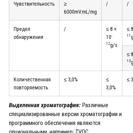
Чувствительность
≥
/
/
6000mV.mL/mg
Предел
/
≤ 8 ×
≤ 
-
11
обнаружения
10
12
g/s
≤ 
13
Количественная
≤ 3,0%
≤
≤ 
повторяемость
3,0%
Выделенная хроматография:
Различные
специализированные версии хроматографии и
программного обеспечения являются
опциональными, например: TVOC,