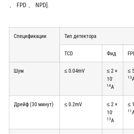
、 FPD 、 NPD].
Спецификации
Тип детектора
TCD
Фид
FP
Шум
≤ 0.04mV
≤ 2 ×
≤ 
-
13
10
14
А
Дрейф (30 минут)
≤ 0.2mV
≤ 2 ×
≤ 
-
11
10
13
А