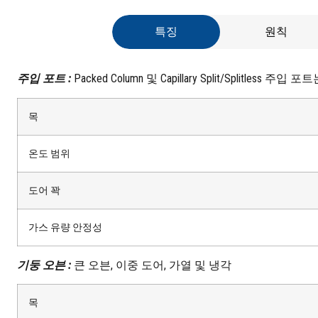
특징
원칙
주입 포트 :
Packed Column 및 Capillary Split/Spli
목
온도 범위
도어 꽉
가스 유량 안정성
기둥 오븐 :
큰 오븐, 이중 도어, 가열 및 냉각
목