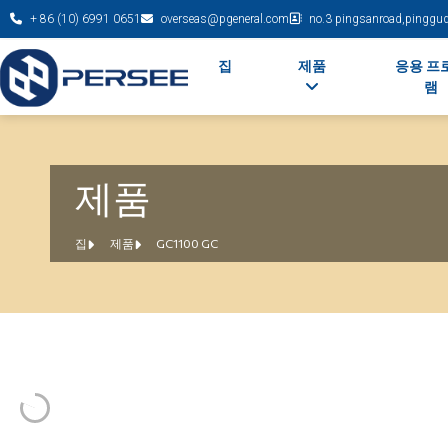
+ 86 (10) 6991 0651
overseas@pgeneral.com
no.3 pingsanroad,pinggudi
집
제품
응용 프
램
제품
집
제품
GC1100 GC