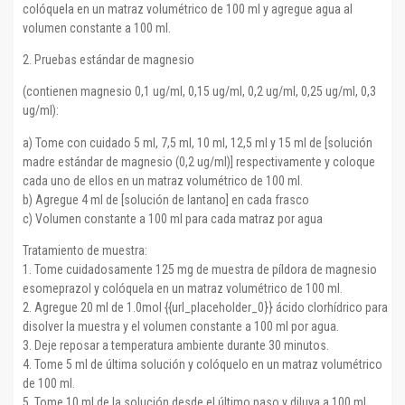
colóquela en un matraz volumétrico de 100 ml y agregue agua al
volumen constante a 100 ml.
2. Pruebas estándar de magnesio
(contienen magnesio 0,1 ug/ml, 0,15 ug/ml, 0,2 ug/ml, 0,25 ug/ml, 0,3
ug/ml):
a) Tome con cuidado 5 ml, 7,5 ml, 10 ml, 12,5 ml y 15 ml de [solución
madre estándar de magnesio (0,2 ug/ml)] respectivamente y coloque
cada uno de ellos en un matraz volumétrico de 100 ml.
b) Agregue 4 ml de [solución de lantano] en cada frasco
c) Volumen constante a 100 ml para cada matraz por agua
Tratamiento de muestra:
1. Tome cuidadosamente 125 mg de muestra de píldora de magnesio
esomeprazol y colóquela en un matraz volumétrico de 100 ml.
2. Agregue 20 ml de 1.0mol {{url_placeholder_0}} ácido clorhídrico para
disolver la muestra y el volumen constante a 100 ml por agua.
3. Deje reposar a temperatura ambiente durante 30 minutos.
4. Tome 5 ml de última solución y colóquelo en un matraz volumétrico
de 100 ml.
5. Tome 10 ml de la solución desde el último paso y diluya a 100 ml.