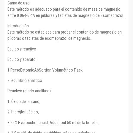
Gama de uso
Este método es adecuado para el contenido de masa de magnesio
entre 0.064-6.4% en píldoras y tabletas de magnesio de Esomeprazol.
Introducción
Este método se establece para probar el contenido de magnesio en
píldoras o tabletas de esomeprazol de magnesio.
Equipo y reactivo
Equipo y aparato:
1.PerseEatomicAbSortion Volumétrico Flask.
2. equilibrio analítico
Reactivo (grado analítico):
1. Óxido de lantano,
2. Hidrojloricácido,
3.25% Hydrocchoricacid: Addabout 50 ml de la botella.
4. 1,0 mol/L de ácido clorhídrico: añadir alrededor de