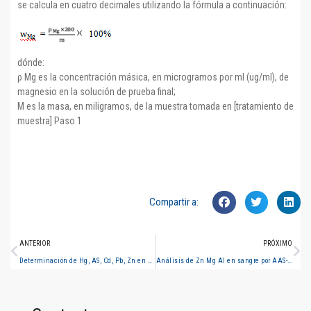
se calcula en cuatro decimales utilizando la fórmula a continuación:
dónde:
ρ Mg es la concentración másica, en microgramos por ml (ug/ml), de
magnesio en la solución de prueba final;
M es la masa, en miligramos, de la muestra tomada en [tratamiento de
muestra] Paso 1
Compartir a:
ANTERIOR
PRÓXIMO
Determinación de Hg, AS, Cd, Pb, Zn en el tratamiento previo de la muestra de pastillas
Análisis de Zn Mg Al en sangre por AAS-FLAME