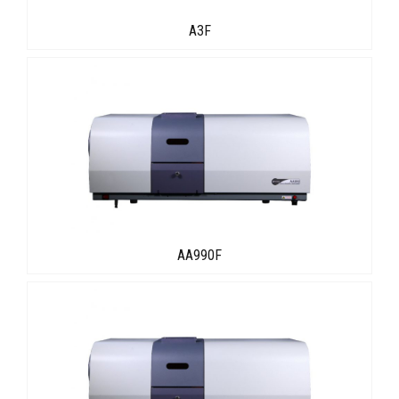
A3F
AA990F