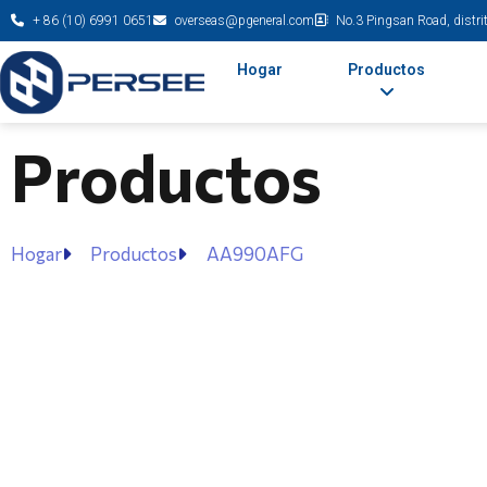
+ 86 (10) 6991 0651
overseas@pgeneral.com
No.3 Pingsan Road, distrit
Hogar
Productos
Productos
Hogar
Productos
AA990AFG