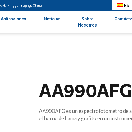
ES
o de Pinggu, Beijing, China
Aplicaciones
Noticias
Sobre
Contáct
Nosotros
AA990AFG
AA990AFG es un espectrofotómetro de a
el horno de llama y grafito en un instrume