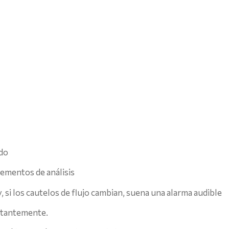
ado
lementos de análisis
 si los cautelos de flujo cambian, suena una alarma audible
nstantemente.