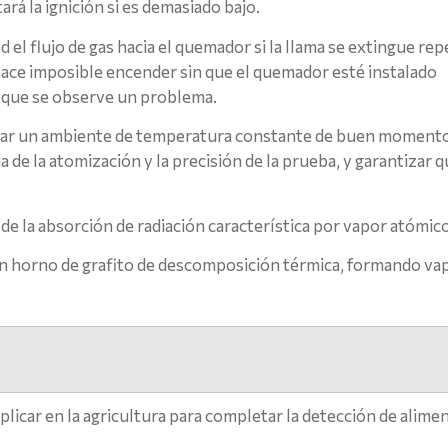
ará la ignición si es demasiado bajo.
 el flujo de gas hacia el quemador si la llama se extingue r
hace imposible encender sin que el quemador esté instalado
e que se observe un problema.
nar un ambiente de temperatura constante de buen momento 
a de la atomización y la precisión de la prueba, y garantizar q
n de la absorción de radiación característica por vapor atómi
n horno de grafito de descomposición térmica, formando va
icar en la agricultura para completar la detección de alimen