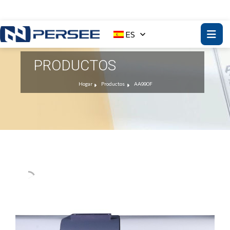
ES
PRODUCTOS
Hogar
Productos
AA990F