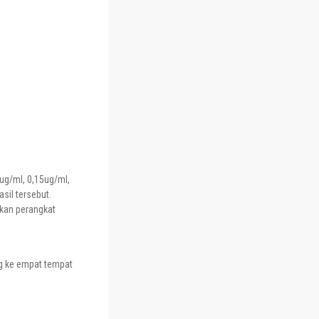
ug/ml, 0,15ug/ml,
sil tersebut.
akan perangkat
ng ke empat tempat