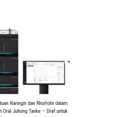
uan Naringin dan Rhoifolin dalam
Penentuan P
n Oral Juhong Tanke – Draf untuk
Fosfat deng