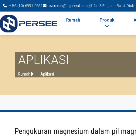
+ 86 (10) 6991 0651
overseas@pgeneral.com
No.3 Pingsan Road, Distri
Rumah
Produk
A
APLIKASI
Rumah
Aplikasi
Pengukuran magnesium dalam pil mag