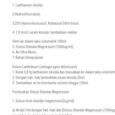
1. Lanthanum oksida,
2.Hydrochloricacid,
3,25% Hydrochloricacid: Addabout 50ml botol.
4. 1,0 mol/L asam klorida: tambahkan sekitar
50ml air dalam labu volumetrik 100ml.
5. Solusi Standar Magnesium (1000ug/ml)
6. Air Ultra Murni,
7. Bahan Omeprazole
Solusi Lanthanum (sebagai agen deionisasi):
1. Berat 5,87g lanthanum oksida dan masukkan ke dalam labu volumetri
2. Dengan hati -hati tambahkan asam klorida 25ml.
3. Tambahkan air ke konstanta volume hingga 100ml.
Pembuatan Solusi Standar Magnesium:
1. Solusi stok standar magnesium(2ug/ml)
a) Ambil 1ml dengan hati -hati dari [Solusi Standar Magnesium (1000ug