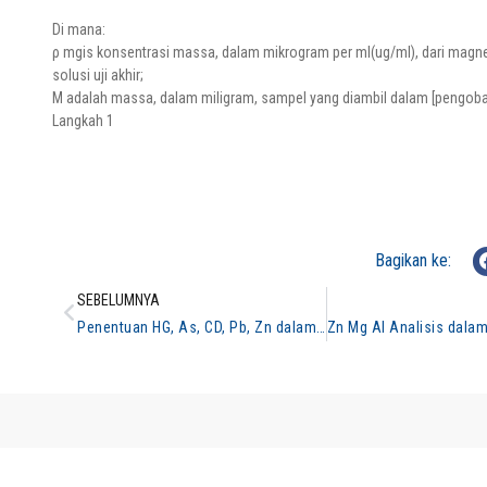
Di mana:
ρ mgis konsentrasi massa, dalam mikrogram per ml(ug/ml), dari mag
solusi uji akhir;
M adalah massa, dalam miligram, sampel yang diambil dalam [pengob
Langkah 1
Bagikan ke:
SEBELUMNYA
Penentuan HG, As, CD, Pb, Zn dalam Sampel Tozenges Pra-Perawatan