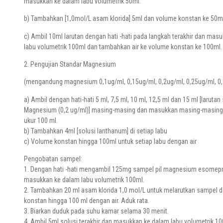
masukkan ke dalam labu volumetrik 50ml.
b) Tambahkan [1,0mol/L asam klorida] 5ml dan volume konstan ke 50ml
c) Ambil 10ml larutan dengan hati -hati pada langkah terakhir dan mas
labu volumetrik 100ml dan tambahkan air ke volume konstan ke 100ml.
2. Pengujian Standar Magnesium
(mengandung magnesium 0,1ug/ml, 0,15ug/ml, 0,2ug/ml, 0,25ug/ml, 0,
a) Ambil dengan hati-hati 5 ml, 7,5 ml, 10 ml, 12,5 ml dan 15 ml [larutan
Magnesium (0,2 ug/ml)] masing-masing dan masukkan masing-masing 
ukur 100 ml.
b) Tambahkan 4ml [solusi lanthanum] di setiap labu
c) Volume konstan hingga 100ml untuk setiap labu dengan air
Pengobatan sampel:
1. Dengan hati -hati mengambil 125mg sampel pil magnesium esomep
masukkan ke dalam labu volumetrik 100ml.
2. Tambahkan 20 ml asam klorida 1,0 mol/L untuk melarutkan sampel 
konstan hingga 100 ml dengan air. Aduk rata.
3. Biarkan duduk pada suhu kamar selama 30 menit.
4. Ambil 5ml solusi terakhir dan masukkan ke dalam labu volumetrik 10