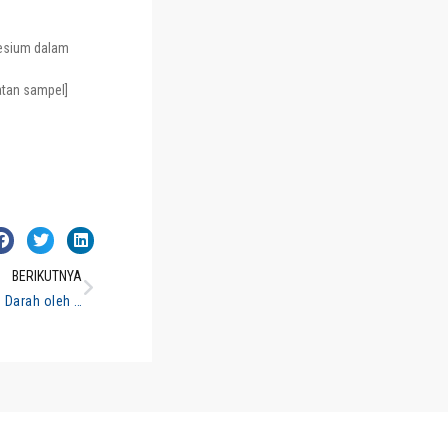
nesium dalam
atan sampel]
BERIKUTNYA
Zn Mg Al Analisis dalam Darah oleh AAS-Flame