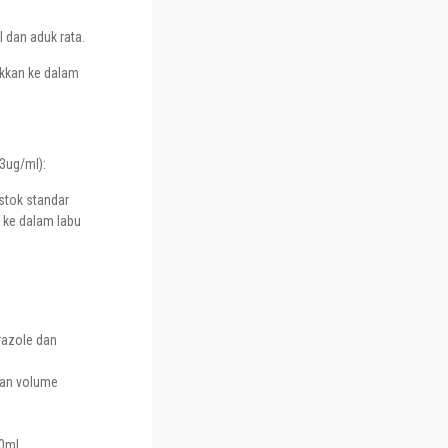
 dan aduk rata.
ukkan ke dalam
3ug/ml):
 stok standar
ke dalam labu
razole dan
dan volume
0ml.