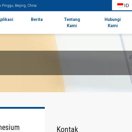
ID
k Pinggu, Beijing, China
plikasi
Berita
Tentang
Hubungi
Kami
Kami
nesium
Kontak