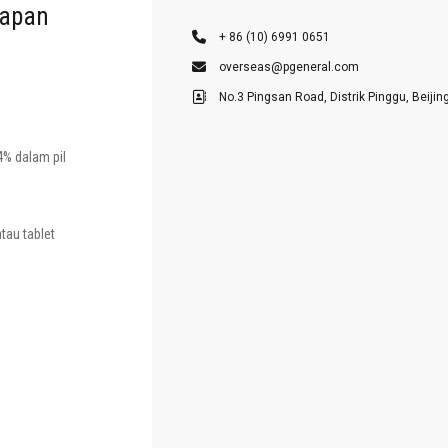
rapan
+ 86 (10) 6991 0651
overseas@pgeneral.com
No.3 Pingsan Road, Distrik Pinggu, Beijin
% dalam pil
tau tablet