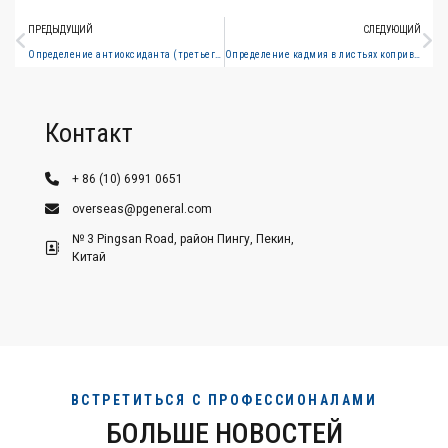
ПРЕДЫДУЩИЙ
СЛЕДУЮЩИЙ
Определение антиоксиданта (третьего бутилгидрохинона) в пищевых маслах – Метод жидкой хроматографии
Определение кадмия в листьях копривы (атомная флуоресцентная спектрометрия генерации гидридов)
Контакт
+ 86 (10) 6991 0651
overseas@pgeneral.com
№ 3 Pingsan Road, район Пингу, Пекин,
Китай
ВСТРЕТИТЬСЯ С ПРОФЕССИОНАЛАМИ
БОЛЬШЕ НОВОСТЕЙ