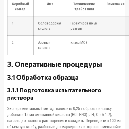
Серийный
Имя
Технические
Замечания
номер.
требования
1
Соловодорная
Гарантированный
кислота
реагент
2
Азотная
класс MOS
кислота
3. Оперативные процедуры
3.1 Обработка образца
3.1.1 Подготовка испытательного
раствора
Экспериментальный метод: взвешить 0,25 г образца в чашку,
добавить 15 мл смешанной кислоты (HCl: HNO) ₃: H₂ O = 6:1:7),
нагреть до полного растворения и охладить. Переведите в 100 мл
объёмную колбу, разбавьте до маркировки и хорошо смешивайте.