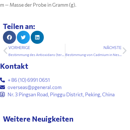
m — Masse der Probe in Gramm (g).
Teilen an:
VORHERIGE
NÄCHSTE
Bestimmung des Antioxidans (tertiäres Butylhydrochinon) in Essölen – Flüssigkeitschromatografieverfahren
Bestimmung von Cadmium in Nesselblättern (Hydride Generation Atomic Fluorescence Spectrometry)
Kontakt
+ 86 (10) 6991 0651
overseas@pgeneral.com
Nr. 3 Pingsan Road, Pinggu District, Peking, China
Weitere Neuigkeiten