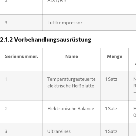
3
Luftkompressor
2.1.2 Vorbehandlungsausrüstung
Seriennummer.
Name
Menge
1
Temperaturgesteuerte
1 Satz
N
elektrische Heißplatte
R
~
2
Elektronische Balance
1 Satz
E
0
3
Ultrareines
1 Satz