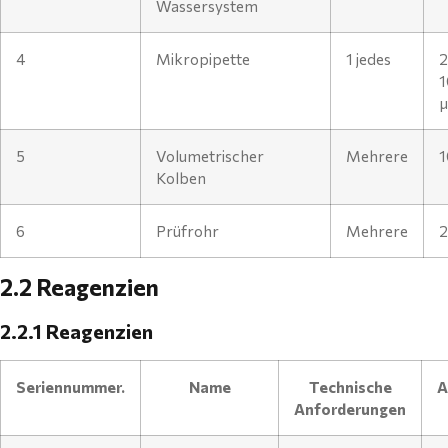
Wassersystem
4
Mikropipette
1 jedes
2
1
μ
5
Volumetrischer
Mehrere
1
Kolben
6
Prüfrohr
Mehrere
2
2.2 Reagenzien
2.2.1 Reagenzien
Seriennummer.
Name
Technische
A
Anforderungen