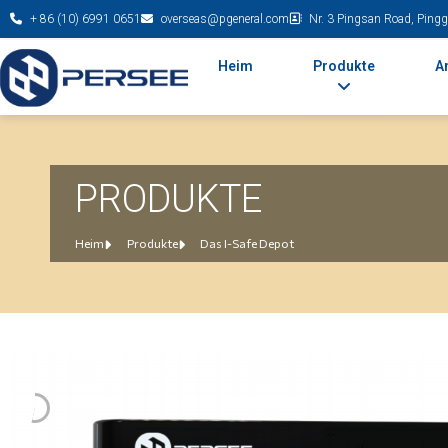
+ 86 (10) 6991 0651
overseas@pgeneral.com
Nr. 3 Pingsan Road, Pinggu
Heim
Produkte
A
PRODUKTE
Heim
Produkte
Das I-Safe Depot