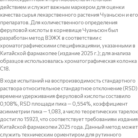
действием и служит важным маркером для оценки
качества сырья лекарственного растения Чуаньсюн и его
препаратов. Для количественного определения
феруловой кислоты в корневище Чуаньсюн был
разработан метод ВЭЖХ в соответствии с
хроматографическими спецификациями, указанными в
Китайской фармакопее (издание 2025 г.); для анализа
образцов использовалась хроматографическая колонка
C18.
В ходе испытаний на воспроизводимость стандартного
раствора относительное стандартное отклонение (RSD)
времени удерживания феруловой кислоты составило
0,108%, RSD площади пика — 0,554%, коэффициент
асимметрии пика — 1,083, а число теоретических тарелок
достигло 15923, что соответствует требованиям издания
Китайской фармакопеи 2025 года. Данный метод может
служить техническим ориентиром для рутинного