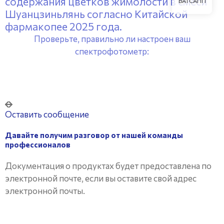
содержания цветков жимолости в смеси
ВАТСАПП
Шуанцзиньлянь согласно Китайской
фармакопее 2025 года.
Проверьте, правильно ли настроен ваш
спектрофотометр:
Оставить сообщение
Давайте получим разговор от нашей команды
профессионалов
Документация о продуктах будет предоставлена ​​по
электронной почте, если вы оставите свой адрес
электронной почты.