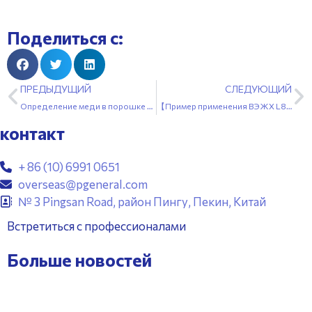
Поделиться с:
ПРЕДЫДУЩИЙ
СЛЕДУЮЩИЙ
Определение меди в порошке графита (спектрометрия атомной абсорбции пламени)
【Пример применения ВЭЖХ L820】Определение лигустилида в корневище чуаньсюн в соответствии с Китайской фармакопеей 2025 года
контакт
+ 86 (10) 6991 0651
overseas@pgeneral.com
№ 3 Pingsan Road, район Пингу, Пекин, Китай
Встретиться с профессионалами
Больше новостей