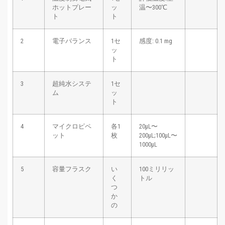
ホットプレー
ッ
温〜300℃
ト
ト
2
電子バランス
1セ
感度: 0.1 mg
ッ
ト
3
超純水システ
1セ
ム
ッ
ト
4
マイクロピペ
各1
20μL〜
ット
枚
200μL;100μL〜
1000μL
5
容量フラスク
い
100ミリリッ
く
トル
つ
か
の