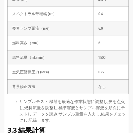
スペクトラル帯域幅 (nm)
0.4
要素ランプ電流（mA）
6.0
燃料高さ（mm）
6
燃料流量（mL/min）
1500
空気圧縮機圧力 (MPa)
0.22
背景修正方法
なし
サンプルテスト 機器を最適な作業状態に調整し,炎を点火
し,燃料流量を調整し,標準溶液とサンプル溶液を順次にテ
ストし,データを読み,サンプル重量を入力し,結果をチェッ
クし,記録します.
3.3 結果計算