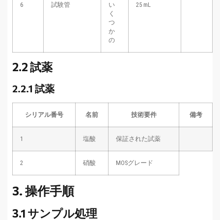
6
試験管
い
25 mL
く
つ
か
の
2.2 試薬
2.2.1 試薬
シリアル番号
名前
技術要件
備考
1
塩酸
保証された試薬
2
硝酸
MOSグレード
3. 操作手順
3.1 サンプル処理