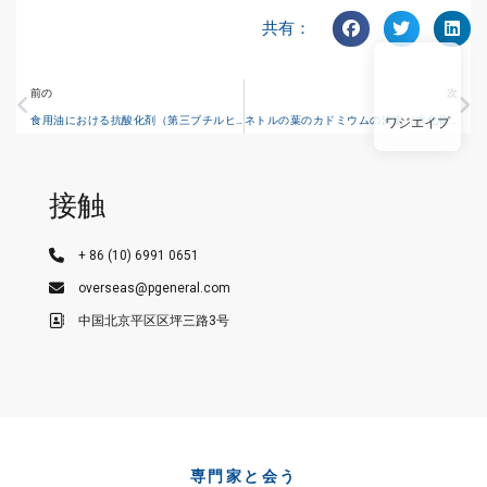
共有：
前の
次
食用油における抗酸化剤（第三ブチルヒドロキノン）の決定 –液体クロマトグラフィー方法
ネトルの葉のカドミウムの決定（水化物生成原子水水原原子水水水水水化物発生原子荧光スペクトロメトリ）
ワジエイプ
接触
+ 86 (10) 6991 0651
overseas@pgeneral.com
中国北京平区区坪三路3号
専門家と会う