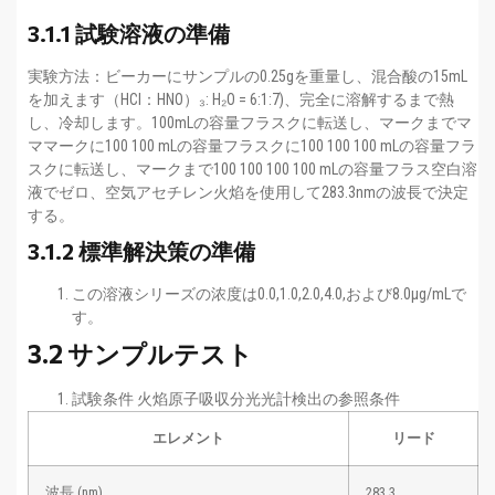
3.1.1 試験溶液の準備
実験方法：ビーカーにサンプルの0.25gを重量し、混合酸の15mL
を加えます（HCl：HNO）₃: H₂O = 6:1:7)、完全に溶解するまで熱
し、冷却します。100mLの容量フラスクに転送し、マークまでマ
ママークに100 100 mLの容量フラスクに100 100 100 mLの容量フラ
スクに転送し、マークまで100 100 100 100 mLの容量フラス空白溶
液でゼロ、空気アセチレン火焰を使用して283.3nmの波長で決定
する。
3.1.2 標準解決策の準備
この溶液シリーズの浓度は0.0,1.0,2.0,4.0,および8.0μg/mLで
す。
3.2 サンプルテスト
試験条件 火焰原子吸収分光光計検出の参照条件
エレメント
リード
波長 (nm)
283.3