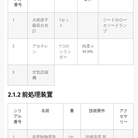
番号
1
火焰原子
1セッ
リードホロー
吸収分光
ト
カソードラン
計
プ
2
アセチレ
1つの
純度 ≥
ン
シリン
99.99%
ダー
3
空気圧縮
機
2.1.2 前処理装置
シリ
名前
量
技術要件
アク
アル
セサ
番号
リー
1
温度制御電気
1セ
評価温度:室