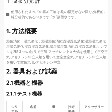
子 吸収 分光 計
使用されたすべての再加工物は,別の指定がない限り,分析的に
純分析的であるべきです. “水”蒸留水です。
1. 方法概要
湿気消化：湿気消化：湿湿湿気消化:湿湿湿気消化:湿湿湿気消化:
湿湿気消化:湿湿湿湿気消化:湿湿湿湿気消化:湿湿湿気消化:サンプ
ルを283.3 nmの波長で空気-アセチレン中立火焰を使用して空空空
気-アセチレン中立火焰を用いて空空空空気-アセチレン中立火焰
を用いて空気気 気-アセチレン中立
2. 器具および試薬
2.1 機器と機器
2.1.1 テスト機器
シリ
名前
量
技術
アクセサリー
アル
要件