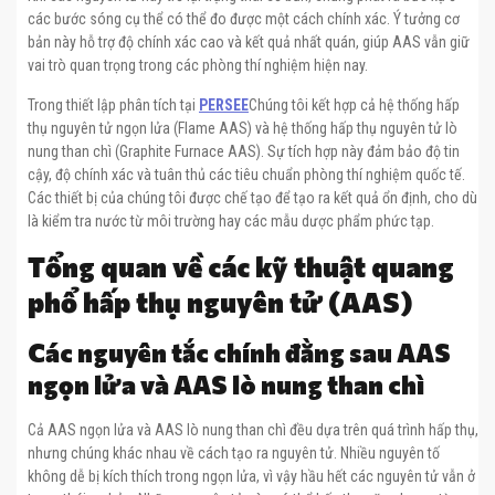
các bước sóng cụ thể có thể đo được một cách chính xác. Ý tưởng cơ
bản này hỗ trợ độ chính xác cao và kết quả nhất quán, giúp AAS vẫn giữ
vai trò quan trọng trong các phòng thí nghiệm hiện nay.
Trong thiết lập phân tích tại
PERSEE
Chúng tôi kết hợp cả hệ thống hấp
thụ nguyên tử ngọn lửa (Flame AAS) và hệ thống hấp thụ nguyên tử lò
nung than chì (Graphite Furnace AAS). Sự tích hợp này đảm bảo độ tin
cậy, độ chính xác và tuân thủ các tiêu chuẩn phòng thí nghiệm quốc tế.
Các thiết bị của chúng tôi được chế tạo để tạo ra kết quả ổn định, cho dù
là kiểm tra nước từ môi trường hay các mẫu dược phẩm phức tạp.
Tổng quan về các kỹ thuật quang
phổ hấp thụ nguyên tử (AAS)
Các nguyên tắc chính đằng sau AAS
ngọn lửa và AAS lò nung than chì
Cả AAS ngọn lửa và AAS lò nung than chì đều dựa trên quá trình hấp thụ,
nhưng chúng khác nhau về cách tạo ra nguyên tử. Nhiều nguyên tố
không dễ bị kích thích trong ngọn lửa, vì vậy hầu hết các nguyên tử vẫn ở