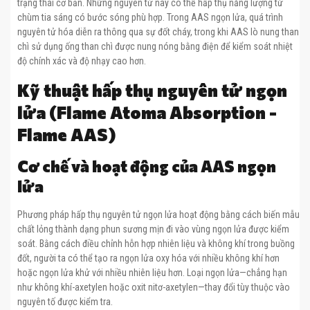
trạng thái cơ bản. Những nguyên tử này có thể hấp thụ năng lượng từ
chùm tia sáng có bước sóng phù hợp. Trong AAS ngọn lửa, quá trình
nguyên tử hóa diễn ra thông qua sự đốt cháy, trong khi AAS lò nung than
chì sử dụng ống than chì được nung nóng bằng điện để kiểm soát nhiệt
độ chính xác và độ nhạy cao hơn.
Kỹ thuật hấp thụ nguyên tử ngọn
lửa (Flame Atoma Absorption -
Flame AAS)
Cơ chế và hoạt động của AAS ngọn
lửa
Phương pháp hấp thụ nguyên tử ngọn lửa hoạt động bằng cách biến mẫu
chất lỏng thành dạng phun sương mịn đi vào vùng ngọn lửa được kiểm
soát. Bằng cách điều chỉnh hỗn hợp nhiên liệu và không khí trong buồng
đốt, người ta có thể tạo ra ngọn lửa oxy hóa với nhiều không khí hơn
hoặc ngọn lửa khử với nhiều nhiên liệu hơn. Loại ngọn lửa—chẳng hạn
như không khí-axetylen hoặc oxit nitơ-axetylen—thay đổi tùy thuộc vào
nguyên tố được kiểm tra.