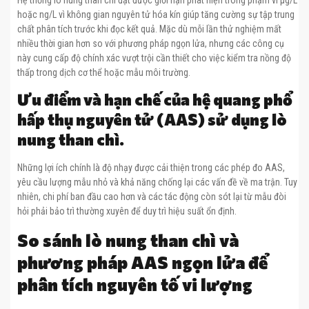
Hệ thống lò nung than chì đạt được giới hạn phát hiện trong phạm vi µg/L
hoặc ng/L vì không gian nguyên tử hóa kín giúp tăng cường sự tập trung
chất phân tích trước khi đọc kết quả. Mặc dù mỗi lần thử nghiệm mất
nhiều thời gian hơn so với phương pháp ngọn lửa, nhưng các công cụ
này cung cấp độ chính xác vượt trội cần thiết cho việc kiểm tra nồng độ
thấp trong dịch cơ thể hoặc mẫu môi trường.
Ưu điểm và hạn chế của hệ quang phổ
hấp thụ nguyên tử (AAS) sử dụng lò
nung than chì.
Những lợi ích chính là độ nhạy được cải thiện trong các phép đo AAS,
yêu cầu lượng mẫu nhỏ và khả năng chống lại các vấn đề về ma trận. Tuy
nhiên, chi phí ban đầu cao hơn và các tác động còn sót lại từ mẫu đòi
hỏi phải bảo trì thường xuyên để duy trì hiệu suất ổn định.
So sánh lò nung than chì và
phương pháp AAS ngọn lửa để
phân tích nguyên tố vi lượng