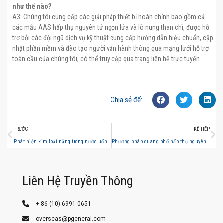
như thế nào?
A3: Chúng tôi cung cấp các giải pháp thiết bị hoàn chỉnh bao gồm cả
các mẫu AAS hấp thụ nguyên tử ngọn lửa và lò nung than chì, được hỗ
trợ bởi các đội ngũ dịch vụ kỹ thuật cung cấp hướng dẫn hiệu chuẩn, cập
nhật phần mềm và đào tạo người vận hành thông qua mạng lưới hỗ trợ
toàn cầu của chúng tôi, có thể truy cập qua trang liên hệ trực tuyến.
Chia sẻ để:
TRƯỚC
KẾ TIẾP
Phát hiện kim loại nặng trong nước uống: Phương pháp AAS so với phương pháp ICP-OES
Phương pháp quang phổ hấp thụ nguyên tử (AAS) đảm bảo tuân thủ các quy định an toàn thực phẩm như thế nào?
Liên Hệ Truyền Thông
+ 86 (10) 6991 0651
overseas@pgeneral.com