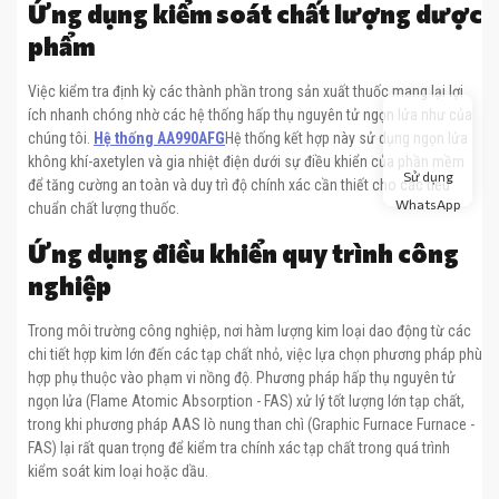
Ứng dụng kiểm soát chất lượng dược
phẩm
Việc kiểm tra định kỳ các thành phần trong sản xuất thuốc mang lại lợi
ích nhanh chóng nhờ các hệ thống hấp thụ nguyên tử ngọn lửa như của
chúng tôi.
Hệ thống AA990AFG
Hệ thống kết hợp này sử dụng ngọn lửa
không khí-axetylen và gia nhiệt điện dưới sự điều khiển của phần mềm
Sử dụng
để tăng cường an toàn và duy trì độ chính xác cần thiết cho các tiêu
WhatsApp
chuẩn chất lượng thuốc.
Ứng dụng điều khiển quy trình công
nghiệp
Trong môi trường công nghiệp, nơi hàm lượng kim loại dao động từ các
chi tiết hợp kim lớn đến các tạp chất nhỏ, việc lựa chọn phương pháp phù
hợp phụ thuộc vào phạm vi nồng độ. Phương pháp hấp thụ nguyên tử
ngọn lửa (Flame Atomic Absorption - FAS) xử lý tốt lượng lớn tạp chất,
trong khi phương pháp AAS lò nung than chì (Graphic Furnace Furnace -
FAS) lại rất quan trọng để kiểm tra chính xác tạp chất trong quá trình
kiểm soát kim loại hoặc dầu.