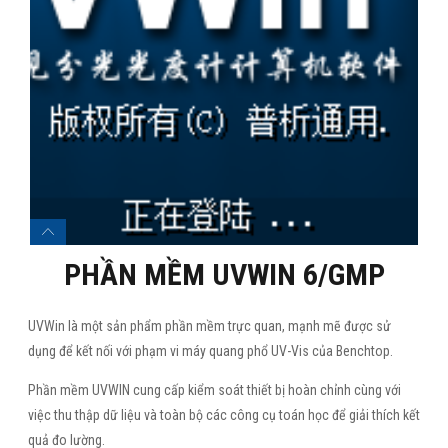
PHẦN MỀM UVWIN 6/GMP
UVWin là một sản phẩm phần mềm trực quan, mạnh mẽ được sử
dụng để kết nối với phạm vi máy quang phổ UV-Vis của Benchtop.
Phần mềm UVWIN cung cấp kiểm soát thiết bị hoàn chỉnh cùng với
việc thu thập dữ liệu và toàn bộ các công cụ toán học để giải thích kết
quả đo lường.