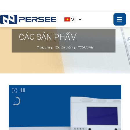
VI
CÁC SẢN PHẨM
Trang chủ
Các sản phẩm
T7D UV-Vis