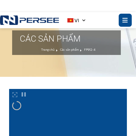
VI
CÁC SẢN PHẨM
Trang chủ
Các sản phẩm
FP912-4