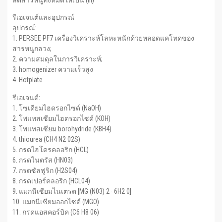
ลดสารหนูทั้งหมดให้เป็น (iii)
รีเอเจนต์และอุปกรณ์
อุปกรณ์:
1. PERSEE PF7 เครื่องวิเคราะห์โลหะหนักด้วยหลอดแคโทดของ
สารหนูกลวง;
2. ความสมดุลในการวิเคราะห์;
3. homogenizer ความเร็วสูง
4. Hotplate
รีเอเจนต์:
1. โซเดียมไฮดรอกไซด์ (NaOH)
2. โพแทสเซียมไฮดรอกไซด์ (KOH)
3. โพแทสเซียม borohydride (KBH4)
4. thiourea (CH4 N2 02S)
5. กรดไฮโดรคลอริก (HCL)
6. กรดไนตรัส (HN03)
7. กรดซัลฟูริก (H2S04)
8. กรดเปอร์คลอริก (HCL04)
9. แมกนีเซียมไนเตรต [MG (N03) 2 · 6H2 0]
10. แมกนีเซียมออกไซด์ (MGO)
11. กรดแอสคอร์บิค (C6 H8 06)