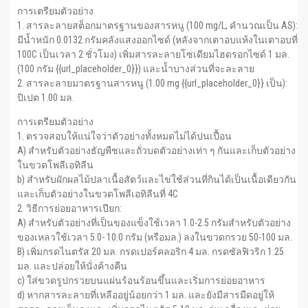
การเตรียมตัวอย่าง
1. สารละลายสต็อกมาตรฐานของสารหนู (100 mg/L, คำนวณเป็น AS):
มีน้ำหนัก 0.0132 กรัมคลังแสงออกไซด์ (หลังจากเตาอบแห้งในเตาอบที่
100C เป็นเวลา 2 ชั่วโมง) เพิ่มสารละลายโซเดียมไฮดรอกไซด์ 1 มล.
(100 กรัม {{url_placeholder_0}}) และน้ำบางส่วนที่จะละลาย
2. สารละลายมาตรฐานสารหนู (1.00 mg {{url_placeholder_0}} เป็น):
ปิเปต 1.00 มล.
การเตรียมตัวอย่าง
1. ตรวจสอบให้แน่ใจว่าตัวอย่างทั้งหมดไม่ได้ปนเปื้อน
A) สำหรับตัวอย่างธัญพืชและถั่วบดตัวอย่างเท่า ๆ กันและเก็บตัวอย่าง
ในขวดโพลีเอทิลีน
b) สำหรับผักผลไม้ปลาเนื้อสัตว์และไข่ใช้ส่วนที่กินได้เป็นเนื้อเดียวกัน
และเก็บตัวอย่างในขวดโพลีเอทิลีนที่ 4C
2. วิธีการย่อยอาหารเปียก:
A) สำหรับตัวอย่างที่เป็นของแข็งใช้เวลา 1.0-2.5 กรัมสำหรับตัวอย่าง
ของเหลวใช้เวลา 5.0- 10.0 กรัม (หรือมล.) ลงในขวดกรวย 50-100 มล.
B) เพิ่มกรดไนตรัส 20 มล. กรดเปอร์คลอริก 4 มล. กรดซัลฟิวริก 1.25
มล. และปล่อยให้นั่งค้างคืน
c) ใส่ขวดรูปกรวยบนแผ่นร้อนร้อนขึ้นและเริ่มการย่อยอาหาร
d) หากสารละลายที่เหลืออยู่น้อยกว่า 1 มล. และยังมีสารมืดอยู่ให้