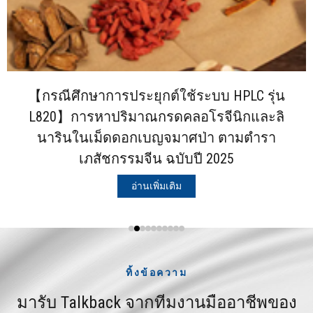
【กรณีศึกษาการประยุกต์ใช้ระบบ HPLC รุ่น
L820】การหาปริมาณกรดคลอโรจีนิกและลิ
นารินในเม็ดดอกเบญจมาศป่า ตามตำรา
เภสัชกรรมจีน ฉบับปี 2025
อ่านเพิ่มเติม
ทิ้งข้อความ
มารับ Talkback จากทีมงานมืออาชีพของ