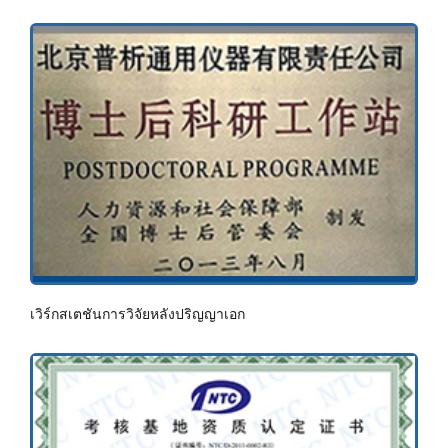
เวิร์กสเตชันการวิจัยหลังปริญญาเอก