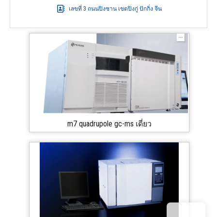
เลขที่ 3 ถนนปิงซาน เขตปิงกู่ ปักกิ่ง จีน
m7 quadrupole gc-ms เดี่ยว