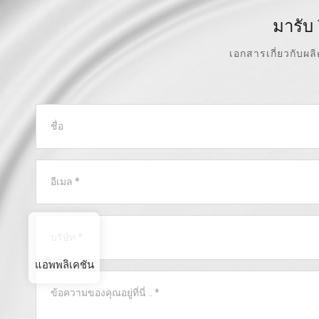
มารับ
เอกสารเกี่ยวกับผล
แอพพลิเคชัน