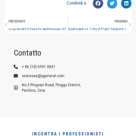
Condividi a:
PRECEDENTE
PROSSIMO
La guida definitiva alla spettroscopia infrarossa nella scienza forense (2025)
Quadrupole vs. Time-of-Flight: Scegliere la giusta specifica di massa per il tuo laboratorio
Contatto
+ 86 (10) 6991 0651
overseas@pgeneral.com
No.3 Pingsan Road, Pinggu District,
Pechino, Cina
INCONTRA I PROFESSIONISTI