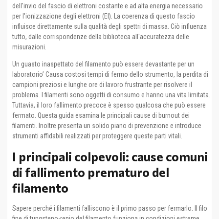
dell'invio del fascio di elettroni costante e ad alta energia necessario
per l'ionizzazione degli elettroni (EI). La coerenza di questo fascio
influisce direttamente sulla qualità degli spettri di massa. Ciò influenza
tutto, dalle corrispondenze della biblioteca all'accuratezza delle
misurazioni.
Un guasto inaspettato del filamento può essere devastante per un
laboratorio’ Causa costosi tempi di fermo dello strumento, la perdita di
campioni preziosi e lunghe ore di lavoro frustrante per risolvere il
problema. I filamenti sono oggetti di consumo e hanno una vita limitata.
Tuttavia, il loro fallimento precoce è spesso qualcosa che può essere
fermato. Questa guida esamina le principali cause di burnout dei
filamenti. Inoltre presenta un solido piano di prevenzione e introduce
strumenti affidabili realizzati per proteggere queste parti vitali.
I principali colpevoli: cause comuni
di fallimento prematuro del
filamento
Sapere perché i filamenti falliscono è il primo passo per fermarlo. Il filo
fine di tungsteno-renio del filamento funziona in condizioni estreme.