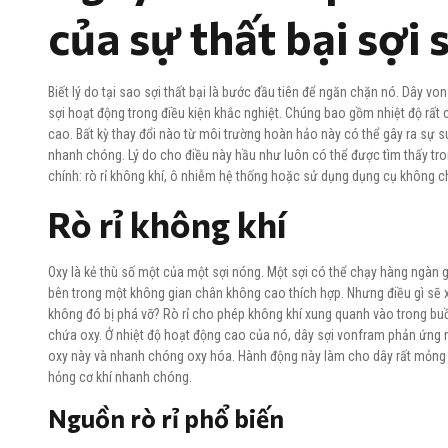
của sự thất bại sợi
Biết lý do tại sao sợi thất bại là bước đầu tiên để ngăn chặn nó. Dây v
sợi hoạt động trong điều kiện khắc nghiệt. Chúng bao gồm nhiệt độ rất
cao. Bất kỳ thay đổi nào từ môi trường hoàn hảo này có thể gây ra sự s
nhanh chóng. Lý do cho điều này hầu như luôn có thể được tìm thấy tro
chính: rò rỉ không khí, ô nhiễm hệ thống hoặc sử dụng dụng cụ không c
Rò rỉ không khí
Oxy là kẻ thù số một của một sợi nóng. Một sợi có thể chạy hàng ngàn g
bên trong một không gian chân không cao thích hợp. Nhưng điều gì sẽ 
không đó bị phá vỡ? Rò rỉ cho phép không khí xung quanh vào trong bu
chứa oxy. Ở nhiệt độ hoạt động cao của nó, dây sợi vonfram phản ứng n
oxy này và nhanh chóng oxy hóa. Hành động này làm cho dây rất mỏn
hỏng cơ khí nhanh chóng.
Nguồn rò rỉ phổ biến