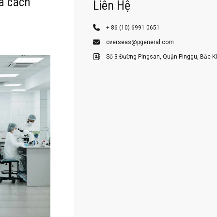
à cách
Liên Hệ
+ 86 (10) 6991 0651
overseas@pgeneral.com
Số 3 Đường Pingsan, Quận Pinggu, Bắc K