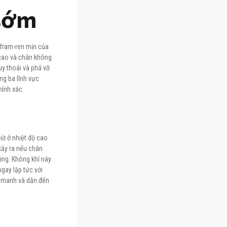
 sớm
onfram-ren mịn của
 cao và chân không
uy thoái và phá vỡ
ng ba lĩnh vực
hính xác.
iờ ở nhiệt độ cao
xảy ra nếu chân
ồng. Không khí này
gay lập tức với
g manh và dẫn đến