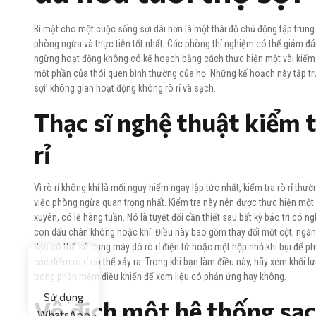
Bí mật cho một cuộc sống sợi dài hơn là một thái độ chủ động tập tru
phòng ngừa và thực tiễn tốt nhất. Các phòng thí nghiệm có thể giảm đán
ngừng hoạt động không có kế hoạch bằng cách thực hiện một vài kiểm t
một phần của thói quen bình thường của họ. Những kế hoạch này tập tr
sợi’ không gian hoạt động không rò rỉ và sạch.
Thạc sĩ nghệ thuật kiểm t
rỉ
Vì rò rỉ không khí là mối nguy hiểm ngay lập tức nhất, kiểm tra rò rỉ thư
việc phòng ngừa quan trọng nhất. Kiểm tra này nên được thực hiện mộ
xuyên, có lẽ hàng tuần. Nó là tuyệt đối cần thiết sau bất kỳ bảo trì có n
con dấu chân không hoặc khí. Điều này bao gồm thay đổi một cột, ngăn
Bạn có thể sử dụng máy dò rò rỉ điện tử hoặc một hộp nhỏ khí bụi để p
các điểm rò rỉ có thể xảy ra. Trong khi bạn làm điều này, hãy xem khối 
trong phần mềm điều khiển để xem liệu có phản ứng hay không.
Sử dụng
Vô địch một hệ thống sạ
WhatsApp