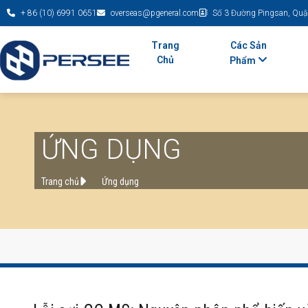
+ 86 (10) 6991 0651
overseas@pgeneral.com
Số 3 Đường Pingsan, Quậ
Trang
Các Sản
Chủ
Phẩm
ỨNG DỤNG
Trang chủ
Ứng dụng