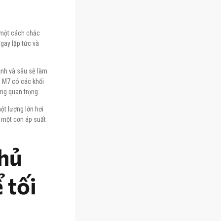
 một cách chắc
gay lập tức và
ịnh và sâu sẽ làm
E M7 có các khối
ng quan trọng.
t lượng lớn hơi
a một cơn áp suất
chủ
 tối