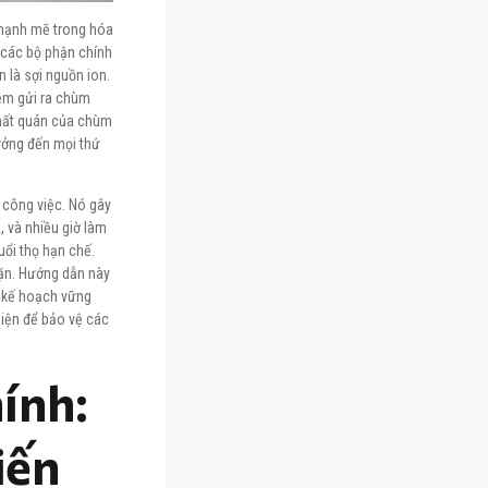
 mạnh mẽ trong hóa
 các bộ phận chính
 là sợi nguồn ion.
iệm gửi ra chùm
 nhất quán của chùm
ưởng đến mọi thứ
’ công việc. Nó gây
, và nhiều giờ làm
uổi thọ hạn chế.
hặn. Hướng dẫn này
t kế hoạch vững
hiện để bảo vệ các
ính:
iến