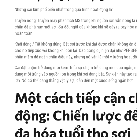
Những sai lầm phổ biến nhất trong quá trình hoạt động là:
Truyền nóng: Truyền máy phân tích MS trong khi nguồn ion vẫn nóng là
chắn để phá hủy một sợi. Sự đột ngột của không khí sẽ gây ra oxy hóa n
hoàn toàn.
Khởi động / Tắt không đúng: Bật sợi trước khi đạt được chân không ổn đ
cho nó tiếp xúc với không khí còn lại. Các công cụ hiện đại như PERSE
phần mềm để ngăn chặn điều này, nhưng nó vẫn là một ý tưởng hoạt độ
Cài đặt chậm trễ dung môi kém: Nếu sự chậm trễ dung môi quá ngắn, mộ
dung môi trúng vào nguồn ion trong khi sợi đang bật. Sự kiện này tạo r
lớn. Nó có thể căng thẳng vật lý sợi, dẫn đến một cuộc sống ngắn hơn.
Một cách tiếp cận 
động: Chiến lược để
đa hóa tuổi thọ sợi