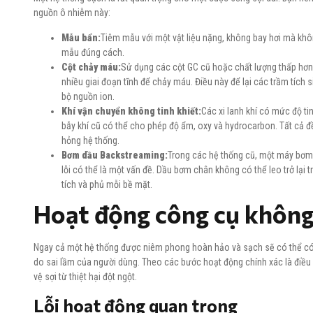
nguồn ô nhiễm này:
Mẫu bẩn:
Tiêm mẫu với một vật liệu nặng, không bay hơi mà kh
mẫu đúng cách.
Cột chảy máu:
Sử dụng các cột GC cũ hoặc chất lượng thấp hơn
nhiều giai đoạn tĩnh để chảy máu. Điều này để lại các trầm tích s
bộ nguồn ion.
Khí vận chuyển không tinh khiết:
Các xi lanh khí có mức độ ti
bẫy khí cũ có thể cho phép độ ẩm, oxy và hydrocarbon. Tất cả đ
hỏng hệ thống.
Bơm dầu Backstreaming:
Trong các hệ thống cũ, một máy bơm
lỗi có thể là một vấn đề. Dầu bơm chân không có thể leo trở lại
tích và phủ mỗi bề mặt.
Hoạt động công cụ khôn
Ngay cả một hệ thống được niêm phong hoàn hảo và sạch sẽ có thể có 
do sai lầm của người dùng. Theo các bước hoạt động chính xác là điều 
vệ sợi từ thiệt hại đột ngột.
Lỗi hoạt động quan trọng