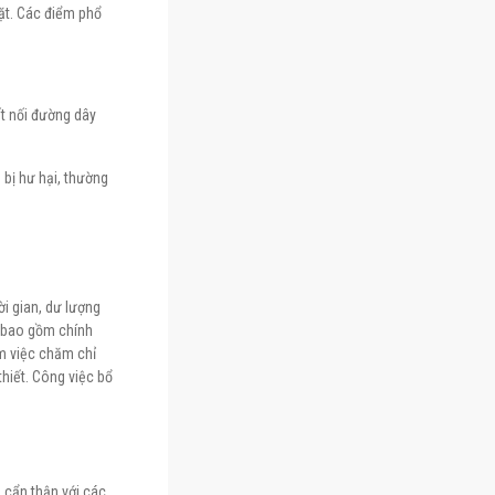
ặt. Các điểm phổ
ết nối đường dây
ị hư hại, thường
ời gian, dư lượng
y bao gồm chính
àm việc chăm chỉ
hiết. Công việc bổ
 cẩn thận với các