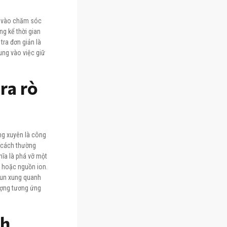
ng vào chăm sóc
g kể thời gian
ra đơn giản là
ung vào việc giữ
ra rò
ờng xuyên là công
t cách thường
ghĩa là phá vỡ một
 hoặc nguồn ion.
hun xung quanh
lượng tương ứng
ch