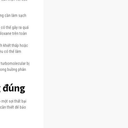
ông cần làm sạch
 có thể gây ra quá
iloxane trên toàn
nh khiết thấp hoặc
ều có thể làm
 turbomolecular bị
 trong buồng phân
g đúng
một sợi thất bại
cần thiết để bảo