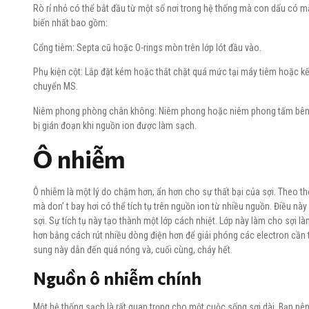
Rò rỉ nhỏ có thể bắt đầu từ một số nơi trong hệ thống mà con dấu có m
biến nhất bao gồm:
Cổng tiêm: Septa cũ hoặc O-rings mòn trên lớp lót đầu vào.
Phụ kiện cột: Lắp đặt kém hoặc thắt chặt quá mức tại máy tiêm hoặc k
chuyển MS.
Niêm phong phòng chân không: Niêm phong hoặc niêm phong tấm bên b
bị gián đoạn khi nguồn ion được làm sạch.
Ô nhiễm
Ô nhiễm là một lý do chậm hơn, ẩn hơn cho sự thất bại của sợi. Theo th
mà don’ t bay hơi có thể tích tụ trên nguồn ion từ nhiều nguồn. Điều nà
sợi. Sự tích tụ này tạo thành một lớp cách nhiệt. Lớp này làm cho sợi l
hơn bằng cách rút nhiều dòng điện hơn để giải phóng các electron cần t
sung này dẫn đến quá nóng và, cuối cùng, cháy hết.
Nguồn ô nhiễm chính
Một hệ thống sạch là rất quan trọng cho một cuộc sống sợi dài. Bạn nên