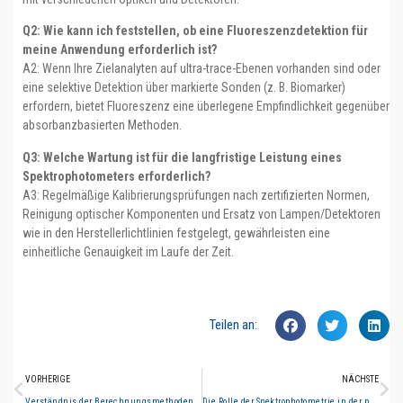
Q2: Wie kann ich feststellen, ob eine Fluoreszenzdetektion für
meine Anwendung erforderlich ist?
A2: Wenn Ihre Zielanalyten auf ultra-trace-Ebenen vorhanden sind oder
eine selektive Detektion über markierte Sonden (z. B. Biomarker)
erfordern, bietet Fluoreszenz eine überlegene Empfindlichkeit gegenüber
absorbanzbasierten Methoden.
Q3: Welche Wartung ist für die langfristige Leistung eines
Spektrophotometers erforderlich?
A3: Regelmäßige Kalibrierungsprüfungen nach zertifizierten Normen,
Reinigung optischer Komponenten und Ersatz von Lampen/Detektoren
wie in den Herstellerlichtlinien festgelegt, gewährleisten eine
einheitliche Genauigkeit im Laufe der Zeit.
Teilen an:
VORHERIGE
NÄCHSTE
Verständnis der Berechnungsmethoden der Doppelstrahlspektroskopie erklärt
Die Rolle der Spektrophotometrie in der pharmazeutischen Qualitätskontrolle und Medikamenten