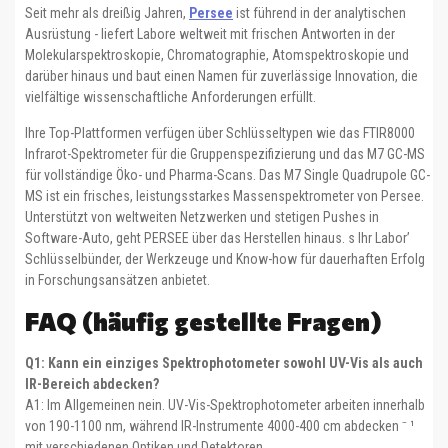
Seit mehr als dreißig Jahren,
Persee
ist führend in der analytischen
Ausrüstung - liefert Labore weltweit mit frischen Antworten in der
Molekularspektroskopie, Chromatographie, Atomspektroskopie und
darüber hinaus und baut einen Namen für zuverlässige Innovation, die
vielfältige wissenschaftliche Anforderungen erfüllt.
Ihre Top-Plattformen verfügen über Schlüsseltypen wie das FTIR8000
Infrarot-Spektrometer für die Gruppenspezifizierung und das M7 GC-MS
für vollständige Öko- und Pharma-Scans. Das M7 Single Quadrupole GC-
MS ist ein frisches, leistungsstarkes Massenspektrometer von Persee.
Unterstützt von weltweiten Netzwerken und stetigen Pushes in
Software-Auto, geht PERSEE über das Herstellen hinaus. s Ihr Labor’
Schlüsselbünder, der Werkzeuge und Know-how für dauerhaften Erfolg
in Forschungsansätzen anbietet.
FAQ (häufig gestellte Fragen)
Q1: Kann ein einziges Spektrophotometer sowohl UV-Vis als auch
IR-Bereich abdecken?
A1: Im Allgemeinen nein. UV-Vis-Spektrophotometer arbeiten innerhalb
von 190-1100 nm, während IR-Instrumente 4000-400 cm abdecken ⁻ ¹
mit verschiedenen Optiken und Detektoren.