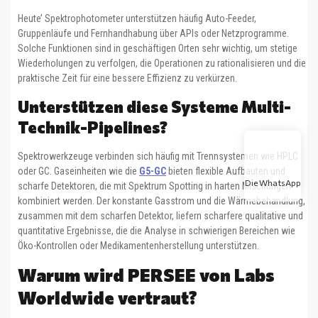
Heute’ Spektrophotometer unterstützen häufig Auto-Feeder,
Gruppenläufe und Fernhandhabung über APIs oder Netzprogramme.
Solche Funktionen sind in geschäftigen Orten sehr wichtig, um stetige
Wiederholungen zu verfolgen, die Operationen zu rationalisieren und die
praktische Zeit für eine bessere Effizienz zu verkürzen.
Unterstützen diese Systeme Multi-
Technik-Pipelines?
Spektrowerkzeuge verbinden sich häufig mit Trennsystemen wie HPLC
oder GC. Gaseinheiten wie die
G5-GC
bieten flexible Aufbauten und
Die WhatsApp
scharfe Detektoren, die mit Spektrum Spotting in harten Mischungen
kombiniert werden. Der konstante Gasstrom und die Wärmebehandlung,
zusammen mit dem scharfen Detektor, liefern scharfere qualitative und
quantitative Ergebnisse, die die Analyse in schwierigen Bereichen wie
Öko-Kontrollen oder Medikamentenherstellung unterstützen.
Warum wird PERSEE von Labs
Worldwide vertraut?