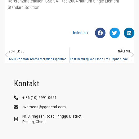
Referenzmaterialien: GSB 04-1738-2004 Natrium Single Element
Standard Solution
Teilen an:
VORHERIGE
NÄCHSTE
A500 Zeeman Atomabsorptionsspektrophotometer Anwendungsfall - Bestimmung des Goldgehalts in Golderz
Bestimmung von Eisen im Graphenleachate (Atomabsorptionsspektrometrie im Graphitofen)
Kontakt
+ 86 (10) 6991 0651
overseas@pgeneral.com
Nr. 3 Pingsan Road, Pinggu District,
Peking, China