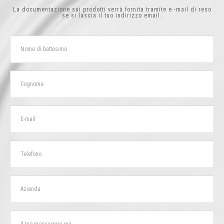
La documentazione sui prodotti verrà fornita tramite e -mail di reso
se si lascia il tuo indirizzo email.