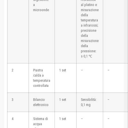
a
al platino e
microonde
misurazione
della
temperatura
a infrarossi;
precisione
della
misurazione
della
pressione:
± 0,1 ℃
2
Piastra
1 set
–
–
calda a
temperatura
controllata
3
Bilancio
1 set
Sensibilità:
–
elettronico
0,1 mg
4
Sistema di
1 set
–
–
acqua