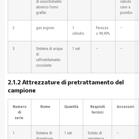
di assorbimento
catodo
atomico forno
cavo a
grafite
piombo
2
gas argone
1
Purezza
–
cilindro
≥ 99,99%
3
Sistema di acqua
1 set
–
–
di
raffreddamento
circolante
2.1.2 Attrezzature di pretrattamento del
campione
Numero
Nome
Quantità
Requisiti
Accessori
di
tecnici
serie.
1
Sistema di
1 set
Dotato di
–
digestione
resistenza