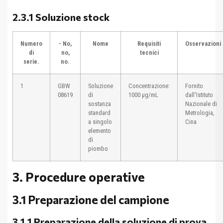
2.3.1 Soluzione stock
Numero
- No,
Nome
Requisiti
Osservazioni
di
no,
tecnici
serie.
no.
1
GBW
Soluzione
Concentrazione:
Fornito
08619
di
1000 μg/mL
dall'Istituto
sostanza
Nazionale di
standard
Metrologia,
a singolo
Cina
elemento
di
piombo
3. Procedure operative
3.1 Preparazione del campione
3.1.1 Preparazione della soluzione di prova