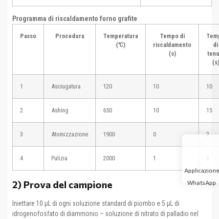
Programma di riscaldamento forno grafite
Passo
Procedura
Temperatura
Tempo di
Tem
(℃)
riscaldamento
di
(s)
tenu
(s
1
Asciugatura
120
10
10
2
Ashing
650
10
15
3
Atomizzazione
1900
0
2
4
Pulizia
2000
1
2
Applicazione
2) Prova del campione
WhatsApp
Iniettare 10 μL di ogni soluzione standard di piombo e 5 μL di
idrogenofosfato di diammonio – soluzione di nitrato di palladio nel