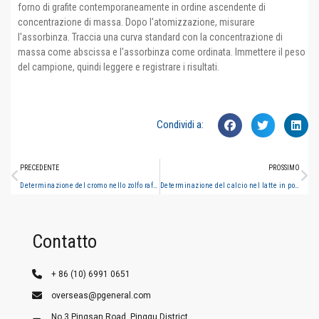
forno di grafite contemporaneamente in ordine ascendente di
concentrazione di massa. Dopo l'atomizzazione, misurare
l'assorbinza. Traccia una curva standard con la concentrazione di
massa come abscissa e l'assorbinza come ordinata. Immettere il peso
del campione, quindi leggere e registrare i risultati.
Condividi a:
PRECEDENTE
PROSSIMO
Determinazione del cromo nello zolfo raffinato (spettrometria di assorbimento atomico a forno di grafite)
Determinazione del calcio nel latte in polvere (spettrometria di assorbimento atomico di fiamma)
Contatto
+ 86 (10) 6991 0651
overseas@pgeneral.com
No.3 Pingsan Road, Pinggu District,