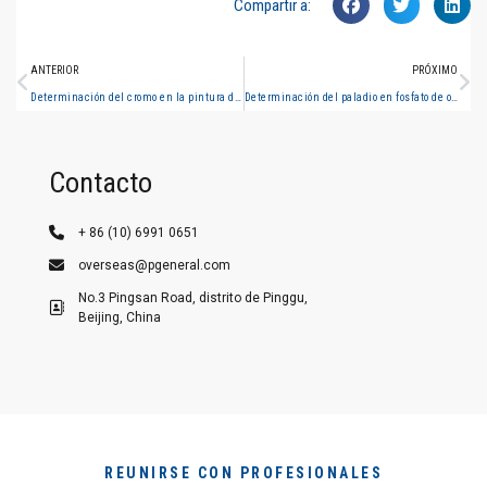
Compartir a:
ANTERIOR
PRÓXIMO
Determinación del cromo en la pintura de superficie del cubo de rueda (espectrometría de absorción atómica de llama)
Determinación del paladio en fosfato de oseltamivir mediante espectrometría de absorción atómica en horno de grafito
Contacto
+ 86 (10) 6991 0651
overseas@pgeneral.com
No.3 Pingsan Road, distrito de Pinggu,
Beijing, China
REUNIRSE CON PROFESIONALES