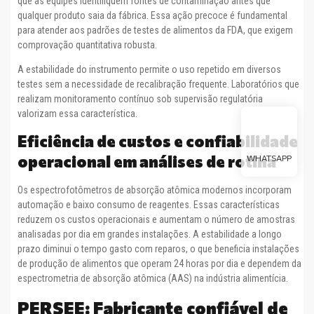
que as equipes identifiquem fontes de contaminação antes que
qualquer produto saia da fábrica. Essa ação precoce é fundamental
para atender aos padrões de testes de alimentos da FDA, que exigem
comprovação quantitativa robusta.
A estabilidade do instrumento permite o uso repetido em diversos
testes sem a necessidade de recalibração frequente. Laboratórios que
realizam monitoramento contínuo sob supervisão regulatória
valorizam essa característica.
Eficiência de custos e confiabilidade
operacional em análises de rotina
WHATSAPP
Os espectrofotômetros de absorção atômica modernos incorporam
automação e baixo consumo de reagentes. Essas características
reduzem os custos operacionais e aumentam o número de amostras
analisadas por dia em grandes instalações. A estabilidade a longo
prazo diminui o tempo gasto com reparos, o que beneficia instalações
de produção de alimentos que operam 24 horas por dia e dependem da
espectrometria de absorção atômica (AAS) na indústria alimentícia.
PERSEE: Fabricante confiável de