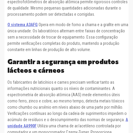
espectrofotômetros de absorção atômica permite rigorosos controles
de qualidade. Mesmo pequenas quantidades adicionadas durante o
processamento podem ser detectadas e corrigidas.
O sistema A3AFG
Opera em modo de forno a chama e a grafite em uma
única unidade. Os laboratórios alternam entre faixas de concentração
sem a necessidade de trocar de equipamento. Essa configuração
permite verificações completas do produto, mantendo a produção
constante em linhas de produção de alto volume.
Garantir a segurança em produtos
lácteos e cárneos
Os fabricantes de laticínios e carnes precisam verificar tanto as
informações nutricionais quanto os níveis de contaminantes. A
espectrometria de absorção atômica (AAS) mede elementos úteis
como ferro, zinco e cobre; ao mesmo tempo, detecta metais tóxicos
como chumbo ou arsênio em níveis abaixo de uma parte por milhão.
Verificações contínuas ao longo da cadeia de suprimentos impedem o
acúmulo de resíduos e o descumprimento das normas de segurança.
A
unidade AA990F
Utiliza uma chama de ar/acetileno controlada por
computador e um monocromador Czerny-Turner. Proporciona