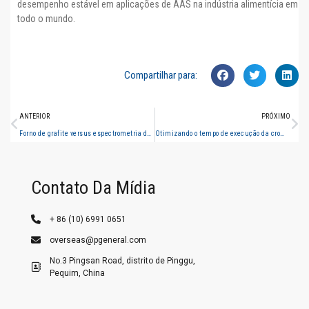
desempenho estável em aplicações de AAS na indústria alimentícia em
todo o mundo.
Compartilhar para:
ANTERIOR
PRÓXIMO
Forno de grafite versus espectrometria de absorção atômica com chama: como escolher o melhor método para análise de elementos traço.
Otimizando o tempo de execução da cromatografia gasosa (GC): um guia para análises químicas mais rápidas.
Contato Da Mídia
+ 86 (10) 6991 0651
overseas@pgeneral.com
No.3 Pingsan Road, distrito de Pinggu,
Pequim, China