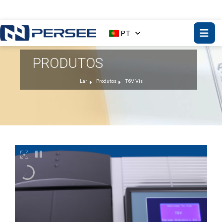
PT
PRODUTOS
Lar
Produtos
T6V Vis