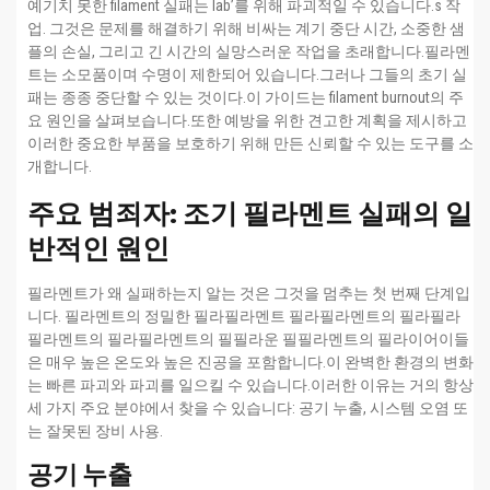
예기치 못한 filament 실패는 lab’를 위해 파괴적일 수 있습니다.s 작
업. 그것은 문제를 해결하기 위해 비싸는 계기 중단 시간, 소중한 샘
플의 손실, 그리고 긴 시간의 실망스러운 작업을 초래합니다.필라멘
트는 소모품이며 수명이 제한되어 있습니다.그러나 그들의 초기 실
패는 종종 중단할 수 있는 것이다.이 가이드는 filament burnout의 주
요 원인을 살펴보습니다.또한 예방을 위한 견고한 계획을 제시하고
이러한 중요한 부품을 보호하기 위해 만든 신뢰할 수 있는 도구를 소
개합니다.
주요 범죄자: 조기 필라멘트 실패의 일
반적인 원인
필라멘트가 왜 실패하는지 알는 것은 그것을 멈추는 첫 번째 단계입
니다. 필라멘트의 정밀한 필라필라멘트 필라필라멘트의 필라필라
필라멘트의 필라필라멘트의 필필라운 필필라멘트의 필라이어이들
은 매우 높은 온도와 높은 진공을 포함합니다.이 완벽한 환경의 변화
는 빠른 파괴와 파괴를 일으킬 수 있습니다.이러한 이유는 거의 항상
세 가지 주요 분야에서 찾을 수 있습니다: 공기 누출, 시스템 오염 또
는 잘못된 장비 사용.
공기 누출