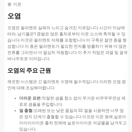
봉: 이온
오염
오염은 필라멘트 실패의 느리고 숨겨진 이유입니다.시간이 지남에
따라, 남기물은’t 증발은 많은 출처로부터 이온 소스에 축적될 수 있
습니다.이것은 필라멘트 자체를 포함합니다.이 구축은 절연 층을 형
성합니다.이 층은 필라멘트가 필요한 전자를 방출하기 위해 더 많은
전류를 그리면서 더 열심히 작동합니다.이 추가 작업은 과열 및 결국
버나우트로 이어집니다.
오염의 주요 근원
깨끗한 시스템은 긴 필라멘트 수명에 필수적입니다.이러한 오염 원
인에 대해 조심해야합니다:
더러운 표본:
적절한 샘플 청소 없이 무거운 비무무무연성 재
료로 샘플을 주입합니다.
열 출혈:
오래된 또는 낮은 품질의 GC 열을 사용하면 너무 많
은 정지 단계가 출혈할 수 있습니다.이것은 이온 원에 실로이
이이이이이온 출처 전체에 실로이이이온 저금물을 남겨두고
있습니다.