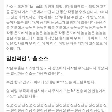
산소는 뜨거운 filament의 첫번째 적입니다.필라멘트는 적절한 고진
공 공간 내에서 고온에서 수천 시간 동안 작동할 수 있습니다.그러나
그 진공이 깨졌다면 어떻게 될까요?누출은 주변 공기가 방 안으로
들어가도록 합니다.이 공기에는 산소가 포함되어 있습니다.높은 작
동 온도에서 높높은 높높은 작동 온도에서 높높높은 높높은 높높은
작동 온도에서 높높높은 높높높은 작동 온도에서 높높높은 높높높
높은 작동 온도에서 높높이 작업은 철사를 매우 이 이 이 이 이 이 작
업은 철사를 매우 이 이 이 이 이 이 작업은 빠른 기계적 고장으로 이
어집니다.
일반적인 누출 소스
작은 누출은 시스템의 몇 가지 장소에서 시작될 수 있습니다.가장 자
주 발생하는 장소는 다음과 같습니다.
주입 항구: 입구 라이너에 오래된 septa 또는 마모된 O-반지.
열 피팅: 부족하게 설치되거나 주사기 또는 MS 전송 라인 연결에서
과도히 단단한 페롤.
진공 진공 진진공 진진공 진진공 진진진공 진진진진공 진진진공 진
공 진진진공 진공 진진진공 진공 진공실 진공 진공 진공 진공실 밀