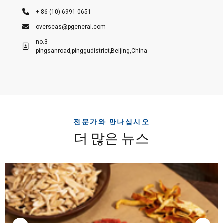
+ 86 (10) 6991 0651
overseas@pgeneral.com
no.3
pingsanroad,pinggudistrict,Beijing,China
전문가와 만나십시오
더 많은 뉴스