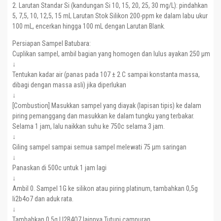
2. Larutan Standar Si (kandungan Si 10, 15, 20, 25, 30 mg/L): pindahkan
5, 7,5, 10, 12,5, 15 mL Larutan Stok Silikon 200-ppm ke dalam labu ukur
100 mL, encerkan hingga 100 mL dengan Larutan Blank.
Persiapan Sampel Batubara:
Cuplikan sampel, ambil bagian yang homogen dan lulus ayakan 250 μm
↓
Tentukan kadar air (panas pada 107 ± 2 C sampai konstanta massa,
dibagi dengan massa asli) jika diperlukan
↓
[Combustion] Masukkan sampel yang diayak (lapisan tipis) ke dalam
piring pemanggang dan masukkan ke dalam tungku yang terbakar.
Selama 1 jam, lalu naikkan suhu ke 750c selama 3 jam.
↓
Giling sampel sampai semua sampel melewati 75 μm saringan
↓
Panaskan di 500c untuk 1 jam lagi
↓
Ambil 0. Sampel 1G ke silikon atau piring platinum, tambahkan 0,5g
li2b4o7 dan aduk rata.
↓
Tambahkan 0,5g LI2B4O7 lainnya Tutupi campuran.