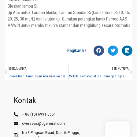
Oleskan lampu SI.
Uji Abs untuk: Larutan blanko, Larutan Standar Si (konsentrasi Si 10, 15,
20, 25, 30 mg/L) dan larutan uji. Gunakan perangkat lunak Persee AAS
AAWIN untuk membuat kurva standar dan menghitung secara otomatis.
Bagikan ke:
SEBELUMNYA
BERIKUTNYA
Penentuan Kandungan Aluminium dalam Bijih Besi oleh Persee A3 AAS Model
Metode kromatografi cair kinerja tinggi untuk analisis monoterpen dalam minyak esensial
Kontak
+ 86 (10) 6991 0651
overseas@pgeneral.com
No.3 Pingsan Road, Distrik Pinggu,