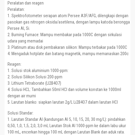
Peralatan dan reagen
Peralatan:
1. Spektrofotometer serapan atom Persee A3F/AFG, dilengkapi dengan
pasokan gas nitrogen oksida/asetilena, dengan lampu katoda berongga
Persee Al, Si.
2. Burning Furnace: Mampu membakar pada 1000C dengan sirkulasi
udara yang memadai
3. Platinum atau disk pembakaran silikon: Mampu terbakar pada 1000C
4. Mengaduk hotplate dan batang magnetik, mampu memanaskan 200c
Reagen:
1. Solusi stok aluminium 1000-ppm:
2. Solusi Silikon Solusi 200-ppm
3. Lithium Tetraborate (LI2B4O7)
4. Solusi HCL: Tambahkan 50ml HCl dan volume konstan ke 1000ml
dengan air murni
5. Larutan blanko: siapkan larutan 2g/L Li2B4O7 dalam larutan HCl
Solusi Standar:
1. Larutan Standar Al (kandungan Al 5, 10, 15, 20, 30 mg/L): pindahkan
0,50, 1,0, 1,5, 2,0, 3,0 mL Larutan Stok Al 1000-ppm ke dalam labu ukur
100 mL, encerkan hingga 100 mL dengan Larutan Blank dan aduk rata.