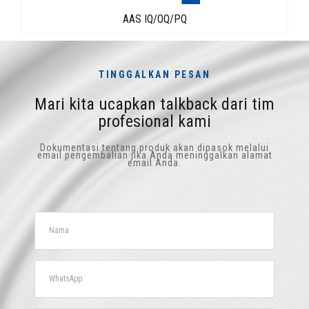
AAS IQ/OQ/PQ
TINGGALKAN PESAN
Mari kita ucapkan talkback dari tim
profesional kami
Dokumentasi tentang produk akan dipasok melalui
email pengembalian jika Anda meninggalkan alamat
email Anda.