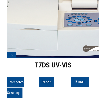
T7DS UV-VIS
Pesan
E-mail
Mengobrol
Sekarang