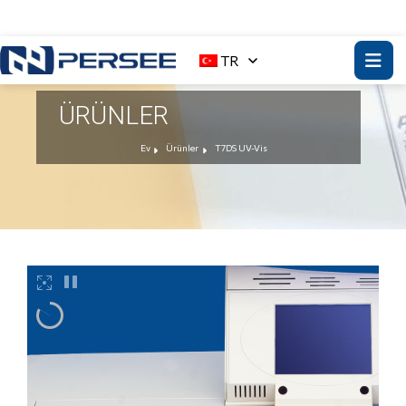
TR
ÜRÜNLER
Ev
Ürünler
T7DS UV-Vis