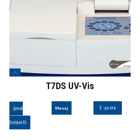
T7DS UV-Vis
Mesaj
E -posta
Şimdi
Sohbet Et