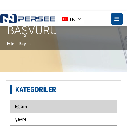
TR
BAŞVURU
Ev
Başvuru
KATEGORILER
Eğitim
Çevre