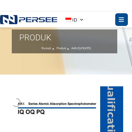
ID
PRODUK
Rumah
Produk
AAS IQ/OQ/PQ