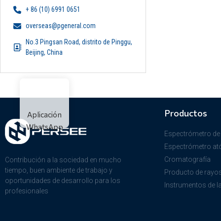
+ 86 (10) 6991 0651
overseas@pgeneral.com
No.3 Pingsan Road, distrito de Pinggu,
Beijing, China
Productos
Aplicación
WhatsApp
Espectrómetro de
Espectrómetro a
Cromatografía
Contribución a la sociedad en mucho
tiempo, buen ambiente de trabajo y
Producto de rayo
oportunidades de desarrollo para los
Instrumentos de l
profesionales