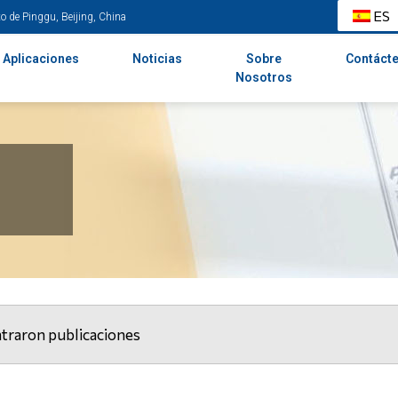
ES
o de Pinggu, Beijing, China
Aplicaciones
Noticias
Sobre
Contáct
Nosotros
traron publicaciones