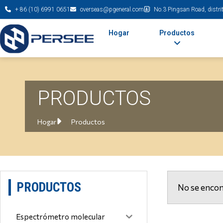
+ 86 (10) 6991 0651
overseas@pgeneral.com
No.3 Pingsan Road, distrit
Hogar
Productos
PRODUCTOS
Hogar
Productos
PRODUCTOS
No se encon
Espectrómetro molecular