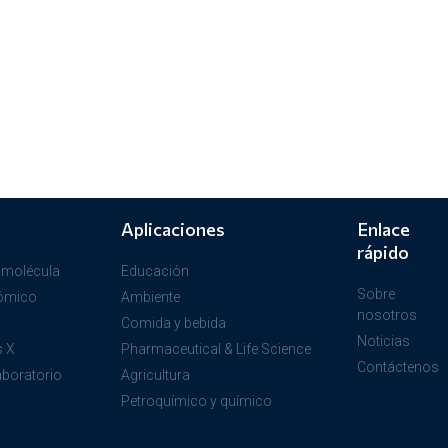
Aplicaciones
Enlace
rápido
 molécula
Educación
Sobre
tómico
Ambiente
nosotros
Comida y bebida
Noticias
s X
Pharmaceutical & Life Science
Contáctenos
aboratorio
Agricultura
Petroquímico y químico