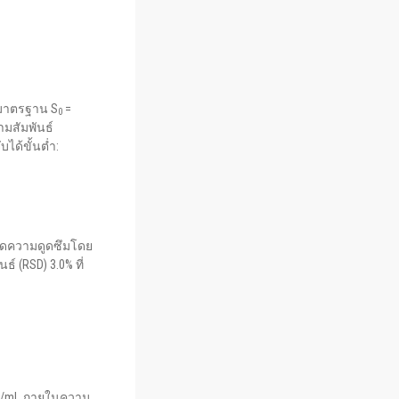
นมาตรฐาน S
=
0
ามสัมพันธ์
ได้ขั้นต่ำ:
เกิดความดูดซึมโดย
 (RSD) 3.0% ที่
5 ng/mL ภายในความ