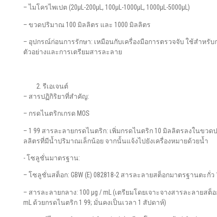
– ไมโครไพเปต (20μL-200μL, 100μL-1000μL, 1000μL-5000μL)
– ขวดปริมาณ 100 มิลลิตร และ 1000 มิลลิตร
– อุปกรณ์ก่อนการรักษา: เหมือนกับเครื่องมือการตรวจจับ ใช้สำหรั
ตัวอย่างและการเตรียมสารละลาย
รีเอเจนต์
– สารปฏิกิริยาที่สำคัญ:
– กรดไนตริกเกรด MOS
– 1 99 สารละลายกรดไนตริก: เพิ่มกรดไนตริก 10 มิลลิตรลงในขวดป
ลลิตรที่มีน้ำปริมาณเล็กน้อย จากนั้นแจ้งไปยังเครื่องหมายด้วยน้ำ
- โซลูชั่นมาตรฐาน:
– โซลูชั่นสต็อก: GBW (E) 082818-2 สารละลายสต็อกมาตรฐานตะกั่ว 
– สารละลายกลาง: 100 μg / mL (เตรียมโดยเจาะจางสารละลายสต็อก 
mL ด้วยกรดไนตริก 1 99; มั่นคงเป็นเวลา 1 สัปดาห์)