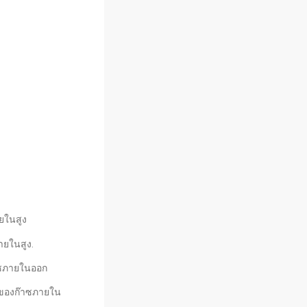
ายในสูง
ภายในสูง.
ก๊าซภายในออก
ไหลของก๊าซภายใน