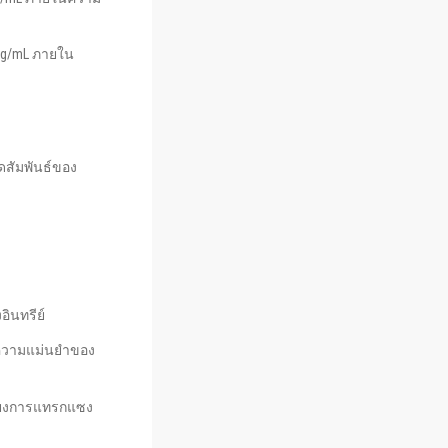
5 ng/mL ภายใน
สัมพันธ์ของ
อินทรีย์
่าความแม่นยำของ
ี่ยงการแทรกแซง