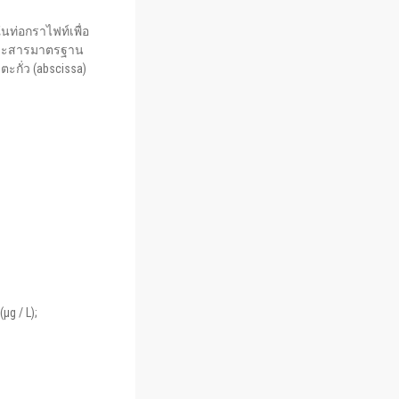
นท่อกราไฟท์เพื่อ
ารละสารมาตรฐาน
ะกั่ว (abscissa)
g / L);