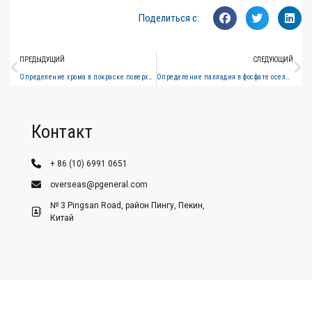
Поделиться с:
ПРЕДЫДУЩИЙ
СЛЕДУЮЩИЙ
Определение хрома в покраске поверхности колесного центра (спектрометрия атомной абсорбции пламени)
Определение палладия в фосфате оселтамивира с помощью атомной абсорбционной спектрометрии графитной печи
Контакт
+ 86 (10) 6991 0651
overseas@pgeneral.com
№ 3 Pingsan Road, район Пингу, Пекин,
Китай