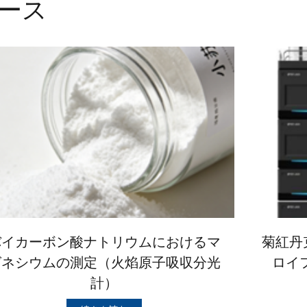
ース
バイカーボン酸ナトリウムにおけるマ
菊紅丹
グネシウムの測定（火焰原子吸収分光
ロイ
計）