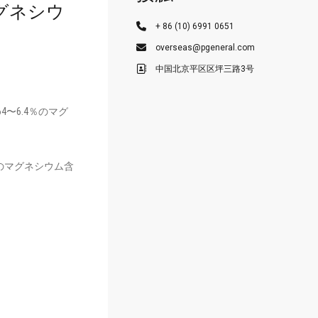
グネシウ
+ 86 (10) 6991 0651
overseas@pgeneral.com
中国北京平区区坪三路3号
〜6.4％のマグ
のマグネシウム含