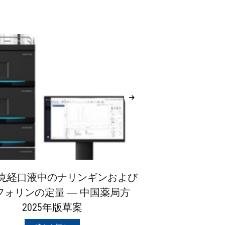
克経口液中のナリンギンおよび
グラフィッ
フォリンの定量 ― 中国薬局方
オセルタミ
2025年版草案