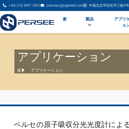
+ 86 (10) 6991 0651
overseas@pgeneral.com
中国北京平区区坪三路3号
家
製品
アプリ
ョ
アプリケーション
家
アプリケーション
ペルセの原子吸収分光光度計によ