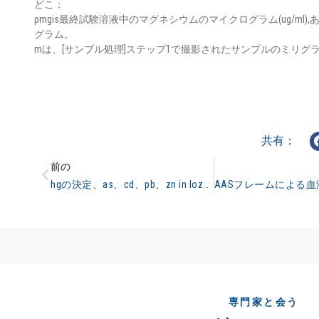
どこ：
ρmgis最終試験溶液中のマグネシウムのマイクログラム(ug/ml)
グラム。
mは、[サンプル処理]ステップ1で撮影されたサンプルのミリグ
共有：
前の
hgの決定、as、cd、pb、zn in lozengesサンプル前処理
専門家と会う