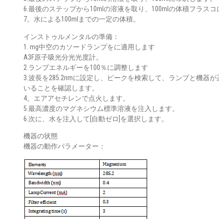
6.最後のステップから10mlの溶液を取り、100mlの体積フラス
7。水による100mlまでの一定の体積。
インストゥルメンタルの準備：
1. mg中空のカソードランプをに適用します
A3F原子吸光分光光度計。
2.ランプエネルギーを100％に調整します
3.波長を285.2nmに設定し、ピークを検索して、ランプと機器
いることを確認します。
4。エアアセチレンで点火します。
5.最高濃度のマグネシウム標準溶液を注入します。
6.次に、水を注入して[自動ゼロ]を選択します。
機器の状態
機器の動作パラメーター：