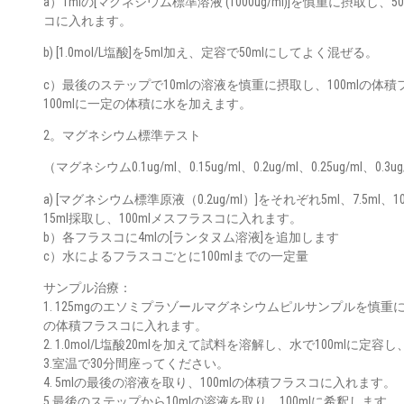
a）1mlの[マグネシウム標準溶液 (1000ug/ml)]を慎重に摂取し、
コに入れます。
b) [1.0mol/L塩酸]を5ml加え、定容で50mlにしてよく混ぜる。
c）最後のステップで10mlの溶液を慎重に摂取し、100mlの体
100mlに一定の体積に水を加えます。
2。マグネシウム標準テスト
（マグネシウム0.1ug/ml、0.15ug/ml、0.2ug/ml、0.25ug/ml、0.3
a) [マグネシウム標準原液（0.2ug/ml）]をそれぞれ5ml、7.5ml、10m
15ml採取し、100mlメスフラスコに入れます。
b）各フラスコに4mlの[ランタヌム溶液]を追加します
c）水によるフラスコごとに100mlまでの一定量
サンプル治療：
1. 125mgのエソミプラゾールマグネシウムピルサンプルを慎重に採
の体積フラスコに入れます。
2. 1.0mol/L塩酸20mlを加えて試料を溶解し、水で100mlに定
3.室温で30分間座ってください。
4. 5mlの最後の溶液を取り、100mlの体積フラスコに入れます。
5.最後のステップから10mlの溶液を取り、100mlに希釈します。