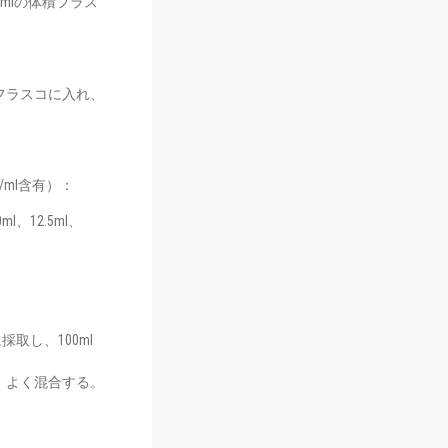
50mlの体積フラス
積フラスコに入れ、
ug/ml含有）：
l、12.5ml、
取し、100ml
容し、よく混合する。