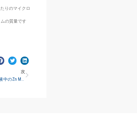
,あたりのマイクロ
ラムの質量です
次
AASフレームによる血液中のZn Mg Al分析