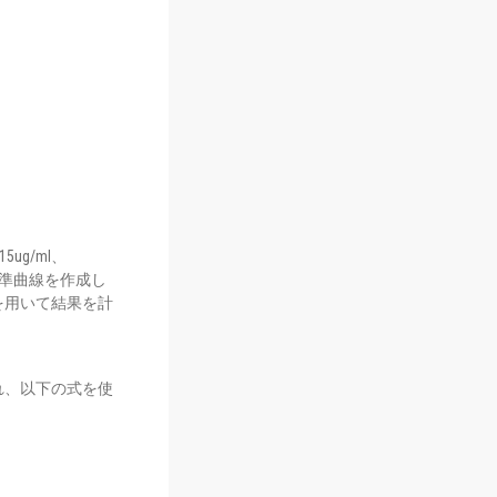
ug/ml、
いて標準曲線を作成し
を用いて結果を計
れ、以下の式を使