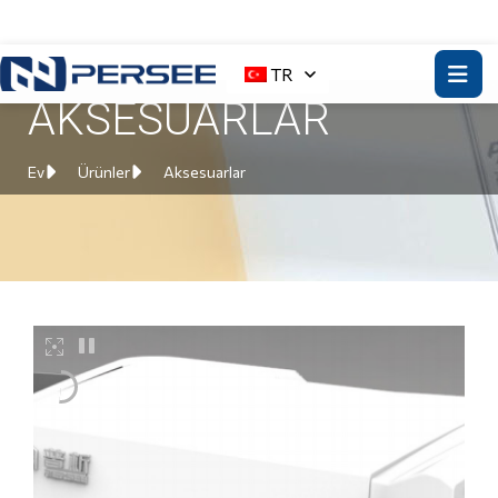
TR
AKSESUARLAR
Ev
Ürünler
Aksesuarlar