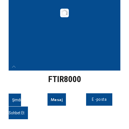
FTIR8000
Mesaj
E -posta
Şimdi
Sohbet Et