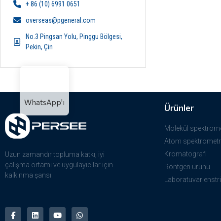
+ 86 (10) 6991 0651
overseas@pgeneral.com
No.3 Pingsan Yolu, Pinggu Bölgesi,
Pekin, Çin
WhatsApp'ı
Ürünler
Molekül spektrome
Atom spektrometr
Kromatografi
Uzun zamandır topluma katkı, iyi
çalışma ortamı ve uygulayıcılar için
Röntgen ürünü
kalkınma şansı
Laboratuvar enstr