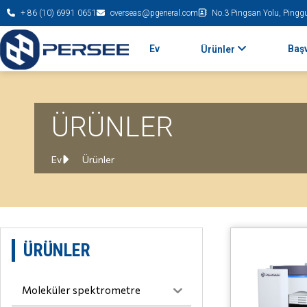
+ 86 (10) 6991 0651
overseas@pgeneral.com
No.3 Pingsan Yolu, Pinggu
Ev
Baş
Ürünler
ÜRÜNLER
Ev
Ürünler
ÜRÜNLER
Moleküler spektrometre