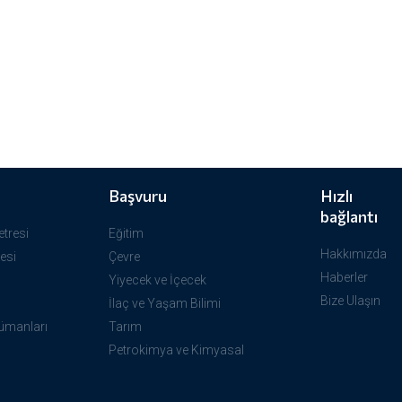
Başvuru
Hızlı
bağlantı
tresi
Eğitim
Hakkımızda
esi
Çevre
Haberler
Yiyecek ve İçecek
Bize Ulaşın
İlaç ve Yaşam Bilimi
ümanları
Tarım
Petrokimya ve Kimyasal