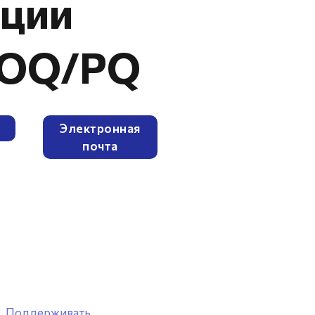
ции
/OQ/PQ
е
Электронная
почта
Поддерживать