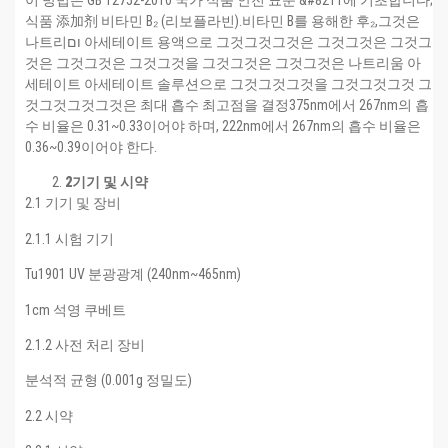
이 방법은 GB 12752-2010 국가 식품 안전 표준 &#8211에 기초합니다;
식품 添加剂 비타민 B₂ (리보플라빈).비타민 B를 용해한 후₂,그것은
나트리ום 아세테이트 용액으로 그것그것그것은 그것그것은 그것그
것은 그것그것은 그것그것을 그것그것은 그것그것은 나트리움 아
세테이트 아세테이트 솔루션으로 그것그것그것을 그것그것그것 그
것그것그것그것은 최대 흡수 최고점을 결정375nm에서 267nm의 흡
수 비율은 0.31~0.33이어야 하며, 222nm에서 267nm의 흡수 비율은
0.36~0.39이어야 한다.
2
기기 및 시약
2.1 기기 및 장비
2.1.1 시험 기기
Tu1901 UV 분광광계 (240nm~465nm)
1cm 석영 쿠베트
2.1.2 사전 처리 장비
분석적 균형 (0.001g 정밀도)
2.2 시약