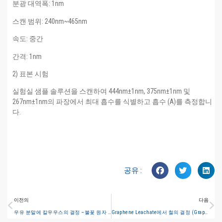
분광 대역폭: 1nm
스캔 범위: 240nm~465nm
속도: 중간
간격: 1nm
2) 표본 시험
실험실 샘플 솔루션을 스캔하여 444nm±1nm, 375nm±1nm 및
267nm±1nm의 파장에서 최대 흡수를 식별하고 흡수 (A)를 측정합니
다.
공유 :
이전의
다음
우유 분말에 칼우우스의 결정 –불꽃 원자 흡수 분광계 1.방법 개요
Graphene Leachate에서 철의 결정 (Graphite Oven Atomic Absorption Spectrometry)