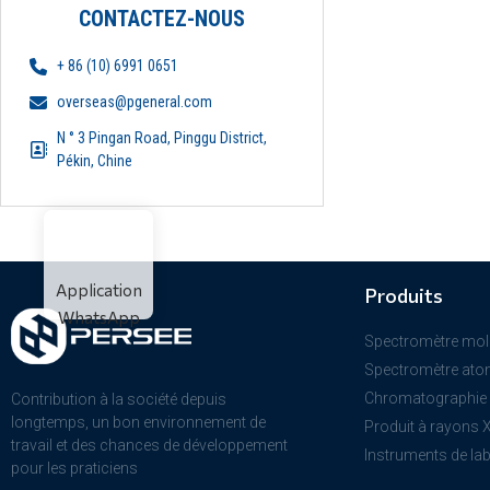
CONTACTEZ-NOUS
+ 86 (10) 6991 0651
overseas@pgeneral.com
N ° 3 Pingan Road, Pinggu District,
Pékin, Chine
Application
Produits
WhatsApp
Spectromètre mol
Spectromètre ato
Chromatographie
Contribution à la société depuis
longtemps, un bon environnement de
Produit à rayons 
travail et des chances de développement
Instruments de la
pour les praticiens