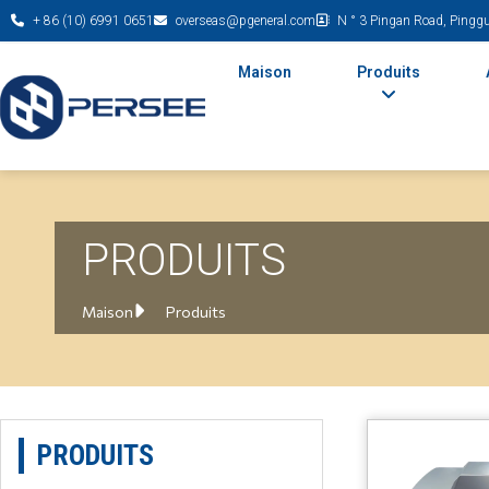
+ 86 (10) 6991 0651
overseas@pgeneral.com
N ° 3 Pingan Road, Pinggu 
Maison
Produits
PRODUITS
Maison
Produits
PRODUITS