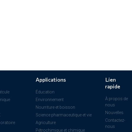
Applications
Lien
rapide
écule
Éducation
À propos de
mique
Environnement
nous
Nourriture et boisson
Nouvelles
X
Science pharmaceutique et vie
Contactez-
boratoire
Agriculture
nous
Pétrochimique et chimique