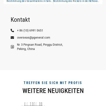
Bestimmung des Gesamtselens in Satsuma Mandarin (Hydride Generation Atomic Fluorescence Spectrometry)
Bestimmung des Nickels in der Reflexionsbeschichtung von Spiegeln (Flammenatomabsorptionsspektrometrie)
Kontakt
+ 86 (10) 6991 0651
overseas@pgeneral.com
Nr. 3 Pingsan Road, Pinggu District,
Peking, China
TREFFEN SIE SICH MIT PROFIS
WEITERE NEUIGKEITEN