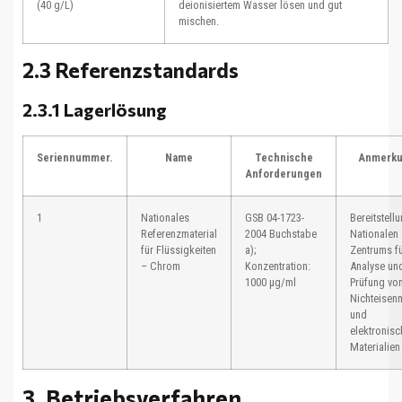
(40 g/L)
deionisiertem Wasser lösen und gut
mischen.
2.3 Referenzstandards
2.3.1 Lagerlösung
Seriennummer.
Name
Technische
Anmerk
Anforderungen
1
Nationales
GSB 04-1723-
Bereitstell
Referenzmaterial
2004 Buchstabe
Nationalen
für Flüssigkeiten
a);
Zentrums f
– Chrom
Konzentration:
Analyse un
1000 μg/ml
Prüfung vo
Nichteisen
und
elektronis
Materialien
3. Betriebsverfahren