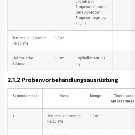
und Infrarot-
Temperaturmessung;
Genauigkeit der
Temperaturregelung:
± 0,1 ℃
Temperaturgesteuerte
1 Satz
–
–
Heißplatte
Elektronische
1 Satz
Empfindlichkeit: 0,1
–
Balance
mg
2.1.2 Probenvorbehandlungsausrüstung
Seriennummer.
Name
Menge
Technische
Anforderunge
1
Temperaturgesteuerte
1 Satz
–
Heißplatte