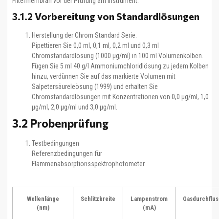
Filtermembran vor der Prüfung am Instrument.
3.1.2 Vorbereitung von Standardlösungen
Herstellung der Chrom Standard Serie:
Pipettieren Sie 0,0 ml, 0,1 ml, 0,2 ml und 0,3 ml
Chromstandardlösung (1000 μg/ml) in 100 ml Volumenkolben.
Fügen Sie 5 ml 40 g/l Ammoniumchloridlösung zu jedem Kolben
hinzu, verdünnen Sie auf das markierte Volumen mit
Salpetersäureleösung (1999) und erhalten Sie
Chromstandardlösungen mit Konzentrationen von 0,0 μg/ml, 1,0
μg/ml, 2,0 μg/ml und 3,0 μg/ml.
3.2 Probenprüfung
Testbedingungen
Referenzbedingungen für
Flammenabsorptionsspektrophotometer
Wellenlänge
Schlitzbreite
Lampenstrom
Gasdurchflus
(nm)
(mA)