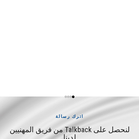
شوانغجينليان
السائل
المزيد
وفقًا
L820 وفقًا
للدستور
للدستور
الصيني
الصيني
للأدوية،
للأدوية،
إصدار
إصدار
2025
2025
اقرأ
اقرأ
المزيد
المزيد