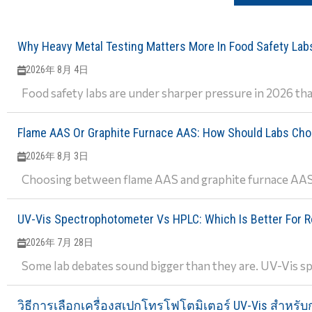
Why Heavy Metal Testing Matters More In Food Safety Lab
2026年 8月 4日
Food safety labs are under sharper pressure in 2026 than
Flame AAS Or Graphite Furnace AAS: How Should Labs Ch
2026年 8月 3日
Choosing between flame AAS and graphite furnace AAS i
UV-Vis Spectrophotometer Vs HPLC: Which Is Better For R
2026年 7月 28日
Some lab debates sound bigger than they are. UV-Vis sp
วิธีการเลือกเครื่องสเปกโทรโฟโตมิเตอร์ UV-Vis สำหร