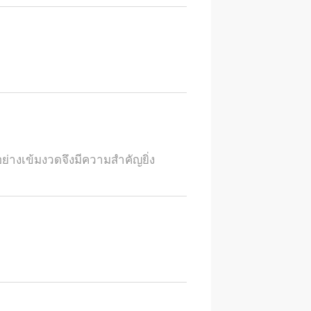
างเข้มงวดจึงมีความสำคัญยิ่ง