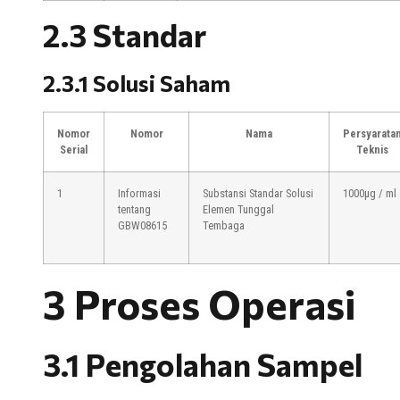
2.3 Standar
2.3.1 Solusi Saham
Nomor
Nomor
Nama
Persyarata
Serial
Teknis
1
Informasi
Substansi Standar Solusi
1000μg / ml
tentang
Elemen Tunggal
GBW08615
Tembaga
3 Proses Operasi
3.1 Pengolahan Sampel