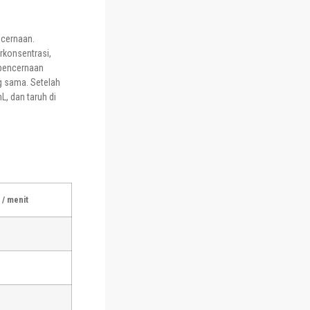
ncernaan.
rkonsentrasi,
 pencernaan
g sama. Setelah
L, dan taruh di
/ menit