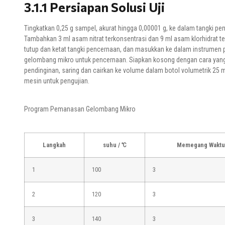
3.1.1 Persiapan Solusi Uji
Tingkatkan 0,25 g sampel, akurat hingga 0,00001 g, ke dalam tangki pe
Tambahkan 3 ml asam nitrat terkonsentrasi dan 9 ml asam klorhidrat te
tutup dan ketat tangki pencernaan, dan masukkan ke dalam instrumen
gelombang mikro untuk pencernaan. Siapkan kosong dengan cara yan
pendinginan, saring dan cairkan ke volume dalam botol volumetrik 25 m
mesin untuk pengujian.
Program Pemanasan Gelombang Mikro
Langkah
suhu / ℃
Memegang Waktu 
1
100
3
2
120
3
3
140
3