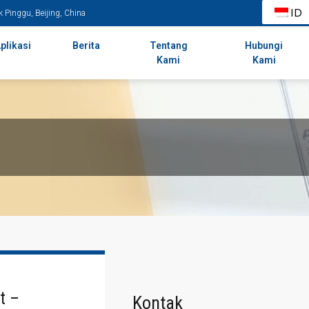
ID
k Pinggu, Beijing, China
plikasi
Berita
Tentang
Hubungi
Kami
Kami
t –
Kontak