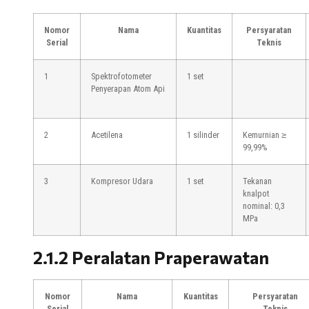
Nomor
Nama
Kuantitas
Persyaratan
Serial
Teknis
1
Spektrofotometer
1 set
Penyerapan Atom Api
2
Acetilena
1 silinder
Kemurnian ≥
99,99%
3
Kompresor Udara
1 set
Tekanan
knalpot
nominal: 0,3
MPa
2.1.2 Peralatan Praperawatan
Nomor
Nama
Kuantitas
Persyaratan
Serial
Teknis