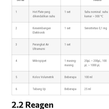
1
Hot Plate yang
1 set
Suhu nominal: suhu
dikendalikan suhu
kamar ~ 300 ℃
2
Keseimbangan
1 set
Sensitivitas 0,1 mg
Elektronik
3
Perangkat Air
1 set
Ultramurni
4
Mikropipet
1 masing-
20μL ~ 200μL; 100
masing
μL ~ 1000 μL
5
Kolos Volumetrik
Beberapa
100 ml
6
Tabung Uji
Beberapa
25 ml
2.2 Reagen