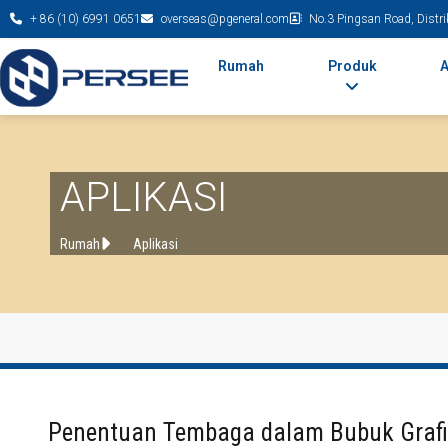
+ 86 (10) 6991 0651
overseas@pgeneral.com
No.3 Pingsan Road, Distri
Rumah
Produk
A
APLIKASI
Rumah
Aplikasi
Penentuan Tembaga dalam Bubuk Grafi