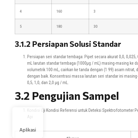
4
160
3
5
180
30
3.1.2 Persiapan Solusi Standar
Persiapan seri standar tembaga: Pipet secara akurat 0,0, 0,025, 0
mL larutan standar tembaga (1000μg / mL) masing-masing ke d
volumetrik 100 mL, cairkan ke tanda dengan (1 99) asam nitrat,
dengan baik. Konsentrasi massa larutan seri standar ini masing-
0,5, 1,0, dan 2,0 μg / mL.
3.2 Pengujian Sampel
Kondisi Uji Kondisi Referensi untuk Deteksi Spektrofotometer
Api
Aplikasi