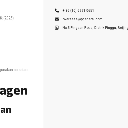
+ 86 (10) 6991 0651
ik (2025)
overseas@pgeneral.com
No.3 Pingsan Road, Distrik Pinggu, Beijin
gunakan api udara-
eagen
tan